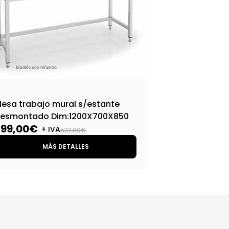
esa trabajo mural s/estante
Mes
esmontado Dim:1200X700X850
de
399,00€
41
M
+ IVA
532,00€
MÁS DETALLES