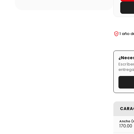
1 año d
¿Neces
Escríbe
entrega
CARA
Ancho 
170.00