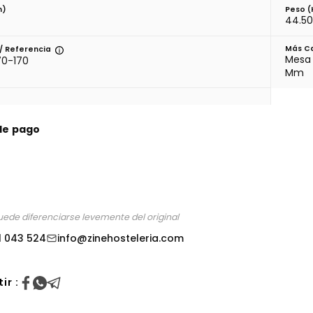
m)
Peso (
44.5
Más Ca
/ Referencia
Mesa 
0-170
Mm
de pago
uede diferenciarse levemente del original
1 043 524
info@zinehosteleria.com
ir :