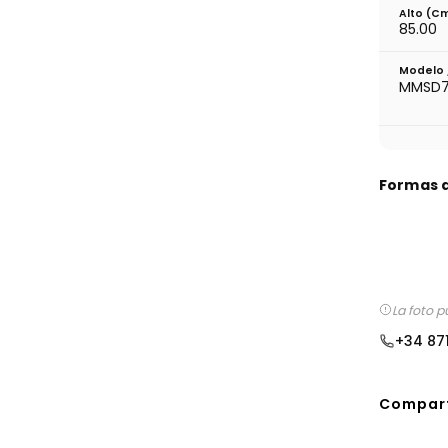
Alto (c
85.00
Modelo 
MMSD7
Formas 
La foto p
+34 87
Compart