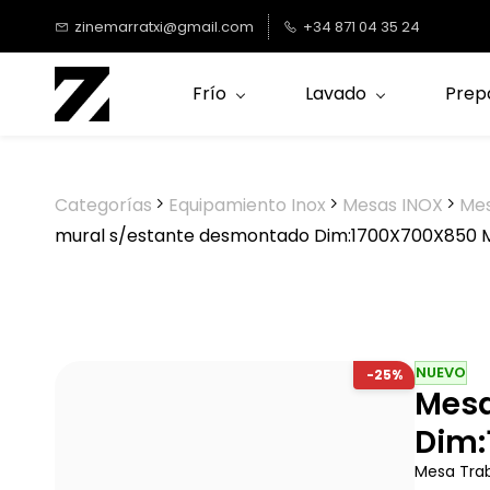
Saltar al
zinemarratxi@gmail.com
+34 871 04 35 24
contenido
principal
Frío
Lavado
Prep
Categorías
Equipamiento Inox
Mesas INOX
Mes
mural s/estante desmontado Dim:1700X700X850
NUEVO
-25%
Mesa
Dim:
Mesa Tra