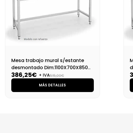
Mesa trabajo mural s/estante
M
desmontado Dim:1100X700X850
d
386,25€
Mm
+ IVA
515,00€
MÁS DETALLES