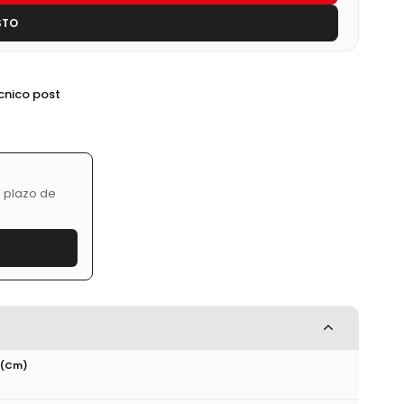
STO
écnico post
l plazo de
 (cm)