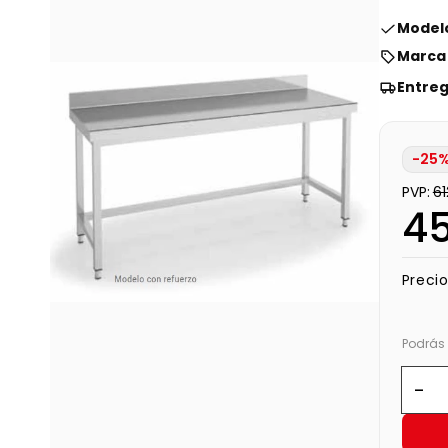
Modelo
Marca 
Entreg
-25%
PVP:
6
4
Precio
Podrás 