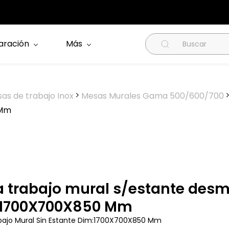
aración
Más
as de trabajo Inox
Mesas Murales Gama 500/600/700
 Mm
 trabajo mural s/estante des
1700X700X850 Mm
bajo Mural Sin Estante Dim:1700X700X850 Mm