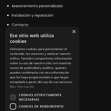
Asesoramiento personalizado
Instalación y reparación
Contacto
×
Ese sitio web utiliza
cookies
Información legal
Utilizamos cookies para personalizar el
contenido, los anuncios y analizar nuestro
tráfico. También compartimos información
Política de privacidad
sobre su uso de nuestro sitio con nuestros
socios de publicidad y análisis, quienes
Aviso legal
pueden combinarla con otra información
que les haya proporcionado o que hayan
recopilado a partir del uso de sus servicios.
Más información
App Zine Hostelería
COOKIES ESTRICTAMENTE
NECESARIAS
COOKIES DE RENDIMIENTO