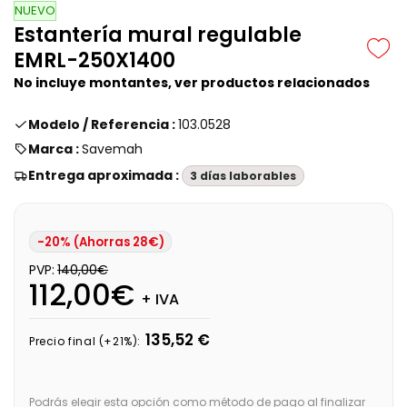
NUEVO
Estantería mural regulable
EMRL-250X1400
No incluye montantes, ver productos relacionados
Modelo / Referencia :
103.0528
Marca :
Savemah
Entrega aproximada :
3 días laborables
-20% (Ahorras 28€)
PVP:
140,00€
112,00€
+ IVA
135,52 €
Precio final (+21%):
Podrás elegir esta opción como método de pago al finalizar