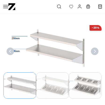
Saltar al
contenido
principal
-20%