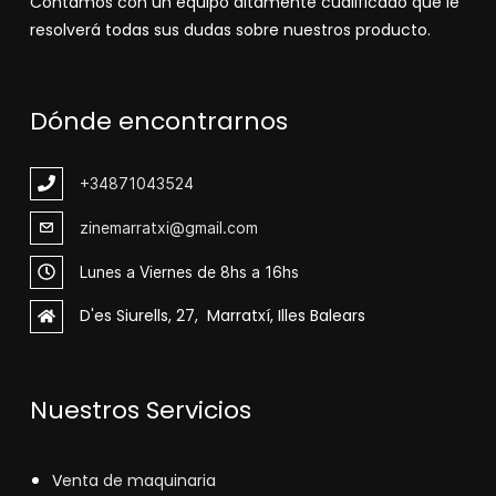
Contamos con un equipo altamente cualificado que le
resolverá todas sus dudas sobre nuestros producto.
Dónde encontrarnos
+348
71043524
zinemarratxi@gmail.com
Lunes a Viernes de 8hs a 16hs
D'es Siurells, 27, Marratxí, Illes Balears
Nuestros Servicios
V
enta de maquinaria