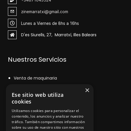
zinemarratxi@gmail.com
Lunes a Viernes de 8hs a 16hs
D'es Siurells, 27, Marratxí, Illes Balears
Nuestros Servicios
V
enta de maquinaria
×
Asesoramiento personalizado
Ese sitio web utiliza
Instalación y reparación
cookies
Utilizamos cookies para personalizar el
Contacto
contenido, los anuncios y analizar nuestro
tráfico. También compartimos información
sobre su uso de nuestro sitio con nuestros