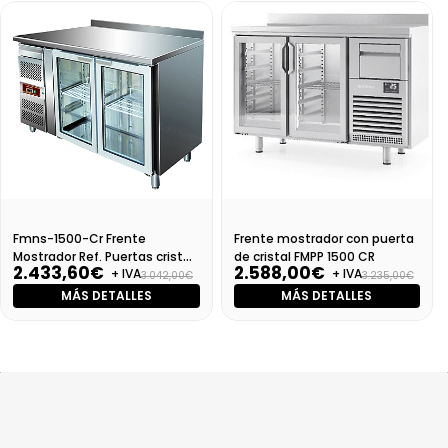
Fmns-1500-Cr Frente
Frente mostrador con puerta
Mostrador Ref. Puertas cristal
de cristal FMPP 1500 CR
2.433,60€
2.588,00€
+ IVA
+ IVA
(Cm15G)
3.042,00€
3.235,00€
MÁS DETALLES
MÁS DETALLES