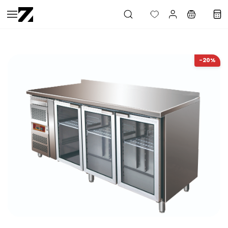
Saltar al
contenido
principal
-20%