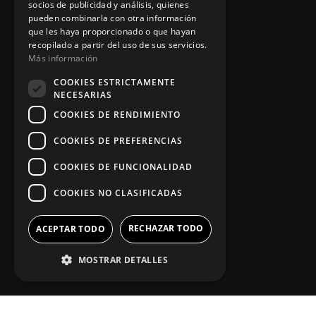
socios de publicidad y análisis, quienes
Información legal
pueden combinarla con otra información
que les haya proporcionado o que hayan
recopilado a partir del uso de sus servicios.
Más información
Política de privacidad
COOKIES ESTRICTAMENTE
Aviso legal
NECESARIAS
COOKIES DE RENDIMIENTO
COOKIES DE PREFERENCIAS
App Zine Hostelería
COOKIES DE FUNCIONALIDAD
COOKIES NO CLASIFICADAS
RECHAZAR TODO
ACEPTAR TODO
MOSTRAR DETALLES
Síguenos