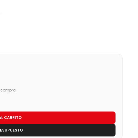
€
.
u compra.
AL CARRITO
RESUPUESTO