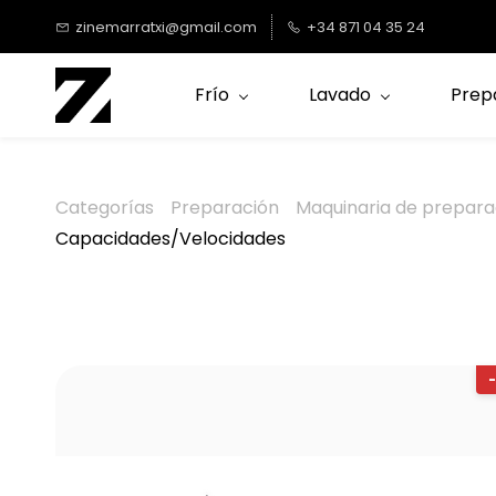
Saltar al
zinemarratxi@gmail.com
+34 871 04 35 24
contenido
principal
Frío
Lavado
Prep
Categorías
Preparación
Maquinaria de prepara
Capacidades/Velocidades