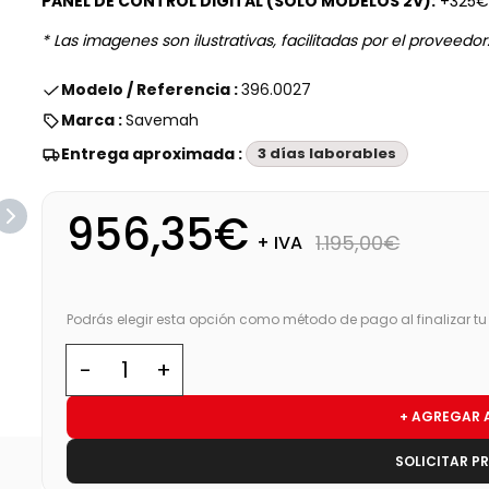
PANEL DE CONTROL DIGITAL (SOLO MODELOS 2V):
+325
* Las imagenes son ilustrativas, facilitadas por el proveedor
Modelo / Referencia :
396.0027
Marca :
Savemah
Entrega aproximada :
3 días laborables
956,35€
1.195,00€
+ IVA
Podrás elegir esta opción como método de pago al finalizar t
+ AGREGAR 
SOLICITAR P