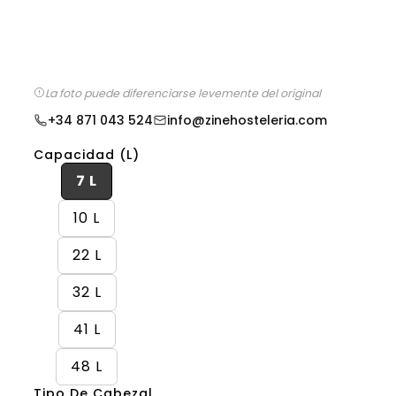
La foto puede diferenciarse levemente del original
+34 871 043 524
info@zinehosteleria.com
Capacidad (L)
7 L
10 L
22 L
32 L
41 L
48 L
Tipo De Cabezal