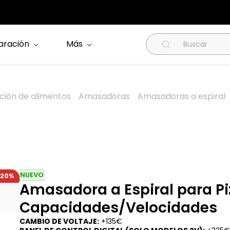
aración
Más
ción de alimentos
Amasadoras
Amasadoras a espiral
NUEVO
-20%
Amasadora a Espiral para Pi
Capacidades/Velocidades
CAMBIO DE VOLTAJE:
+135€