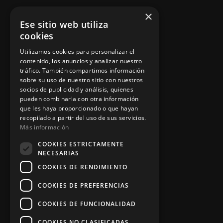
Asesoramiento personalizado
×
Ese sitio web utiliza
Instalación y reparación
cookies
Contacto
Utilizamos cookies para personalizar el
contenido, los anuncios y analizar nuestro
tráfico. También compartimos información
sobre su uso de nuestro sitio con nuestros
Información legal
socios de publicidad y análisis, quienes
pueden combinarla con otra información
que les haya proporcionado o que hayan
recopilado a partir del uso de sus servicios.
Política de privacidad
Más información
Aviso legal
COOKIES ESTRICTAMENTE
NECESARIAS
COOKIES DE RENDIMIENTO
App Zine Hostelería
COOKIES DE PREFERENCIAS
COOKIES DE FUNCIONALIDAD
COOKIES NO CLASIFICADAS