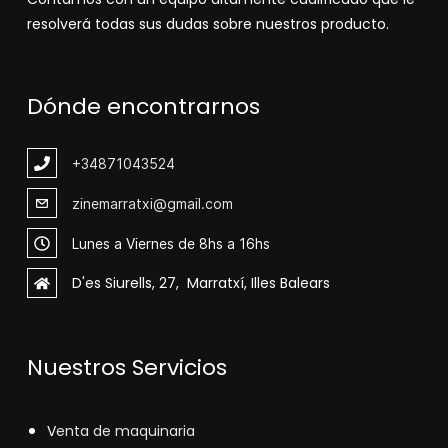
resolverá todas sus dudas sobre nuestros producto.
Dónde encontrarnos
+348
71043524
zinemarratxi@gmail.com
Lunes a Viernes de 8hs a 16hs
D'es Siurells, 27, Marratxí, Illes Balears
Nuestros Servicios
V
enta de maquinaria