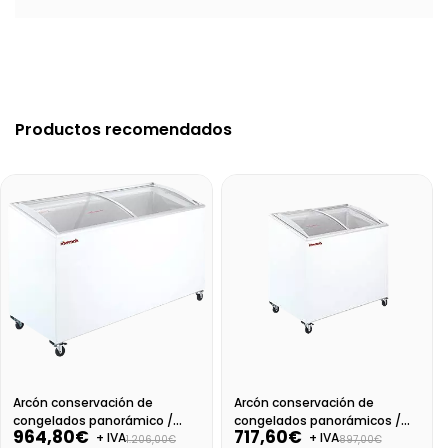
Productos recomendados
Arcón conservación de
Arcón conservación de
congelados panorámico /
congelados panorámicos /
964,80€
717,60€
+ IVA
+ IVA
puertas correderas curvas
puertas correderas curvas
1.206,00€
897,00€