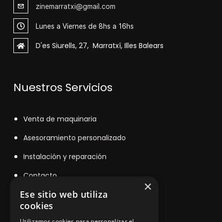
zinemarratxi@gmail.com
Lunes a Viernes de 8hs a 16hs
D'es Siurells, 27, Marratxí, Illes Balears
Nuestros Servicios
V
enta de maquinaria
Asesoramiento personalizado
Instalación y reparación
Contacto
×
Ese sitio web utiliza
cookies
Información legal
Utilizamos cookies para personalizar el