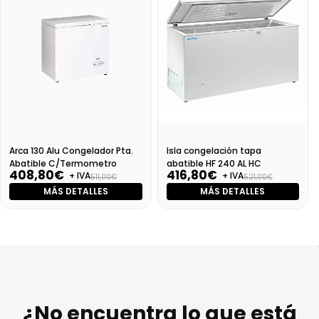
Arca 130 Alu Congelador Pta.
Isla congelación tapa
Abatible C/Termometro
abatible HF 240 AL HC
408,80€
416,80€
+ IVA
+ IVA
511,00€
521,00€
MÁS DETALLES
MÁS DETALLES
¿No encuentra lo que está