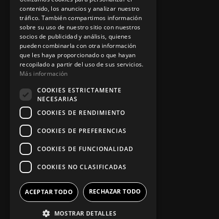
contenido, los anuncios y analizar nuestro
tráfico. También compartimos información
sobre su uso de nuestro sitio con nuestros
Política de privacidad
socios de publicidad y análisis, quienes
pueden combinarla con otra información
Aviso legal
que les haya proporcionado o que hayan
recopilado a partir del uso de sus servicios.
Más información
App Zine Hostelería
COOKIES ESTRICTAMENTE
NECESARIAS
COOKIES DE RENDIMIENTO
COOKIES DE PREFERENCIAS
COOKIES DE FUNCIONALIDAD
COOKIES NO CLASIFICADAS
RECHAZAR TODO
ACEPTAR TODO
Síguenos
MOSTRAR DETALLES