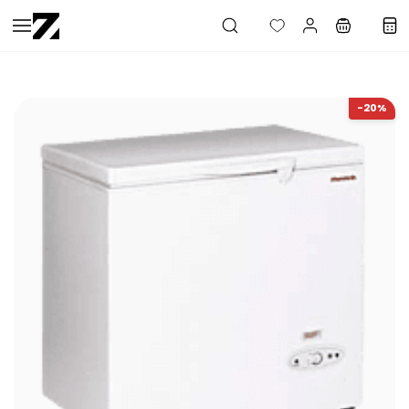
Saltar al
contenido
principal
-20%