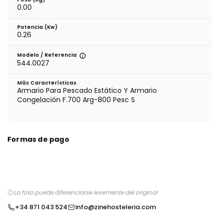
0.00
Potencia (Kw)
0.26
Modelo / Referencia
544.0027
Más Características
Armario Para Pescado Estático Y Armario
Congelación F.700 Arg-800 Pesc S
Formas de pago
La foto puede diferenciarse levemente del original
+34 871 043 524
info@zinehosteleria.com