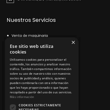
Nuestros Servicios
V
enta de maquinaria
×
Asesoramiento personalizado
Ese sitio web utiliza
cookies
Instalación y reparación
Utilizamos cookies para personalizar el
Contacto
contenido, los anuncios y analizar nuestro
tráfico. También compartimos información
sobre su uso de nuestro sitio con nuestros
socios de publicidad y análisis, quienes
pueden combinarla con otra información
Información legal
que les haya proporcionado o que hayan
recopilado a partir del uso de sus servicios.
Más información
Política de privacidad
COOKIES ESTRICTAMENTE
NECESARIAS