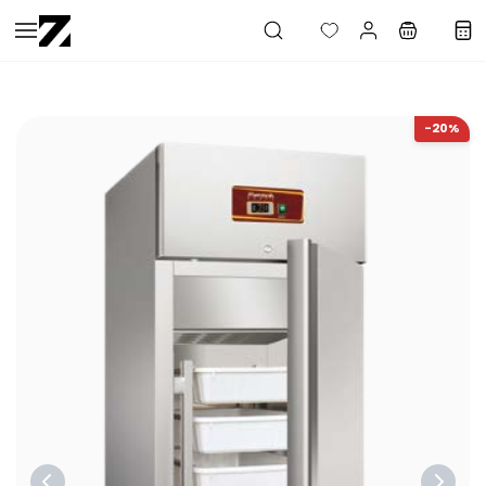
Saltar al
contenido
principal
-20%