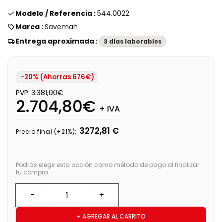
Modelo / Referencia :
544.0022
Marca :
Savemah
Entrega aproximada :
3 días laborables
-20% (Ahorras 676€)
PVP:
3.381,00€
2.704,80€
+ IVA
3272,81 €
Precio final (+21%):
Podrás elegir esta opción como método de pago al finalizar
tu compra.
+ AGREGAR AL CARRITO