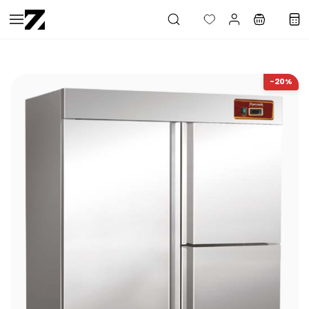
Saltar al
contenido
principal
-20%