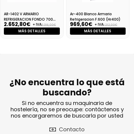
AR-1402 V ARMARIO
Ar-400 Blanco Armario
REFRIGERACION FONDO 700
Refrigeracion F.600 (Hr400)
2.652,80€
969,60€
+ IVA
+ IVA
VENTILADO (snack850TNV)
3.316,00€
1.212,00€
MÁS DETALLES
MÁS DETALLES
¿No encuentra lo que está
buscando?
Si no encuentra su maquinaria de
hostelería, no se preocupe: contáctenos y
nos encargaremos de buscarla por usted
Contacto