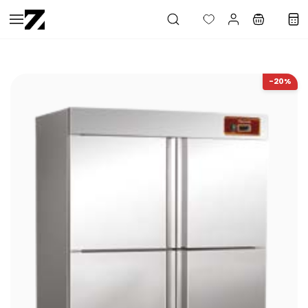
Saltar al
contenido
principal
-20%