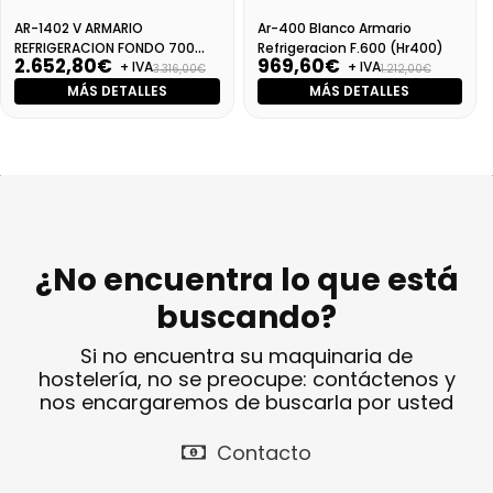
AR-1402 V ARMARIO
Ar-400 Blanco Armario
REFRIGERACION FONDO 700
Refrigeracion F.600 (Hr400)
2.652,80€
969,60€
+ IVA
+ IVA
VENTILADO (snack850TNV)
3.316,00€
1.212,00€
MÁS DETALLES
MÁS DETALLES
¿No encuentra lo que está
buscando?
Si no encuentra su maquinaria de
hostelería, no se preocupe: contáctenos y
nos encargaremos de buscarla por usted
Contacto