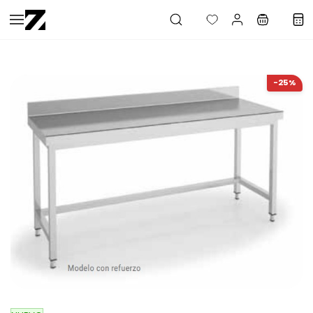
Saltar al
contenido
principal
-25%