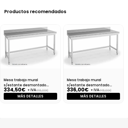
Productos recomendados
Mesa trabajo mural
Mesa trabajo mural
s/estante desmontado
s/estante desmontado
334,50€
336,00€
+ IVA
+ IVA
Dim:600X700X850 Mm
Dim:700X700X850 Mm
446,00€
448,00€
MÁS DETALLES
MÁS DETALLES