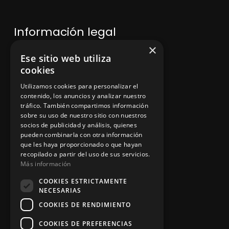
Información legal
×
Ese sitio web utiliza
Política de privacidad
cookies
Aviso legal
Utilizamos cookies para personalizar el
contenido, los anuncios y analizar nuestro
tráfico. También compartimos información
sobre su uso de nuestro sitio con nuestros
socios de publicidad y análisis, quienes
App Zine Hostelería
pueden combinarla con otra información
que les haya proporcionado o que hayan
recopilado a partir del uso de sus servicios.
Más información
COOKIES ESTRICTAMENTE
NECESARIAS
COOKIES DE RENDIMIENTO
COOKIES DE PREFERENCIAS