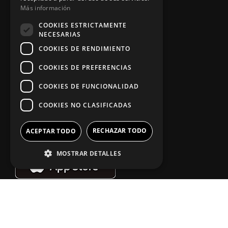
Más información
Política de privacidad
COOKIES ESTRICTAMENTE
NECESARIAS
Aviso legal
COOKIES DE RENDIMIENTO
COOKIES DE PREFERENCIAS
App Zine Hostelería
COOKIES DE FUNCIONALIDAD
COOKIES NO CLASIFICADAS
RECHAZAR TODO
ACEPTAR TODO
MOSTRAR DETALLES
Síguenos