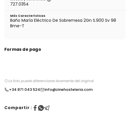
727.0354
Más Características
Baño María Eléctrico De Sobremesa 2Gn S.900 Sv 98
Bme-T
Formas de pago
La foto puede diferenciarse levemente del original
+34 871 043 524
info@zinehosteleria.com
Compartir :