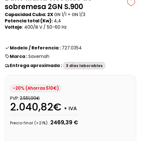
sobremesa 2GN S.900
Capacidad Cuba: 2X
GN 1/1 + GN 1/3
Potencia total (Kw):
4,4
Voltaje
:
400/III V / 50-60 Hz
Modelo / Referencia :
727.0354
Marca :
Savemah
Entrega aproximada :
3 días laborables
-20% (Ahorras 510€)
PVP:
2.551,00€
2.040,82€
+ IVA
2469,39 €
Precio final (+21%):