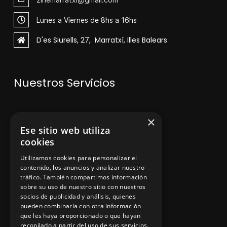
Lunes a Viernes de 8hs a 16hs
D'es Siurells, 27, Marratxí, Illes Balears
Nuestros Servicios
V
enta de maquinaria
×
Ese sitio web utiliza
Asesoramiento personalizado
cookies
Instalación y reparación
Utilizamos cookies para personalizar el
contenido, los anuncios y analizar nuestro
Contacto
tráfico. También compartimos información
sobre su uso de nuestro sitio con nuestros
socios de publicidad y análisis, quienes
pueden combinarla con otra información
Información legal
que les haya proporcionado o que hayan
recopilado a partir del uso de sus servicios.