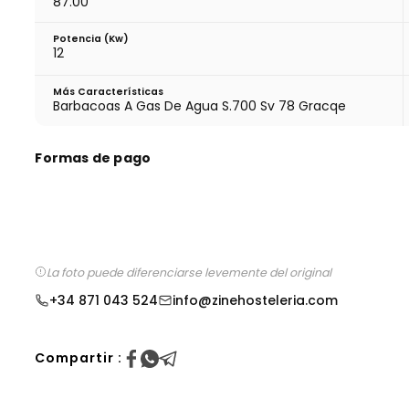
87.00
Potencia (Kw)
12
Más Características
Barbacoas A Gas De Agua S.700 Sv 78 Gracqe
Formas de pago
La foto puede diferenciarse levemente del original
+34 871 043 524
info@zinehosteleria.com
Compartir :