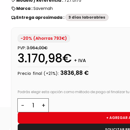
Modelo / Referencia :
727.0175
Marca :
Savemah
Entrega aproximada :
3 días laborables
-20% (Ahorras 793€)
PVP:
3.964,00€
3.170,98€
+ IVA
3836,88 €
Precio final (+21%):
Podrás elegir esta opción como método de pago al finalizar t
+ AGREGAR 
SOLICITAR P