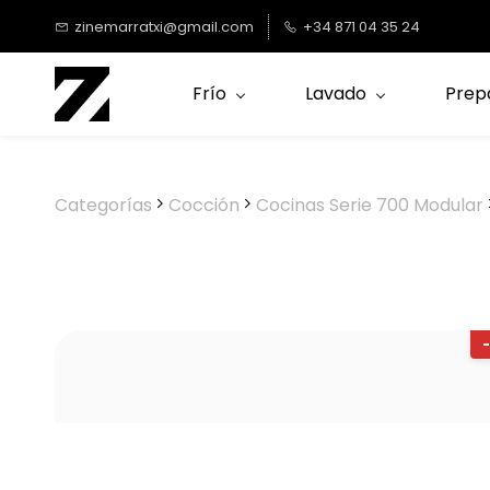
Saltar al
zinemarratxi@gmail.com
+34 871 04 35 24
contenido
principal
Frío
Lavado
Prep
Categorías
Cocción
Cocinas Serie 700 Modular