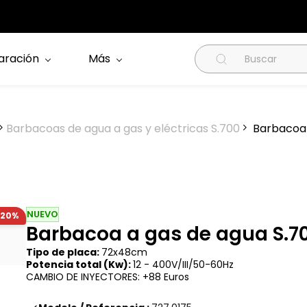
aración
Más
Barbacoas de agua a gas y eléctricas S.700
Barbacoa 
NUEVO
-20%
Barbacoa a gas de agua S.7
Tipo de placa:
72x48cm
Potencia total (Kw):
12 -
400V/III/50-60Hz
CAMBIO DE INYECTORES: +88 Euros