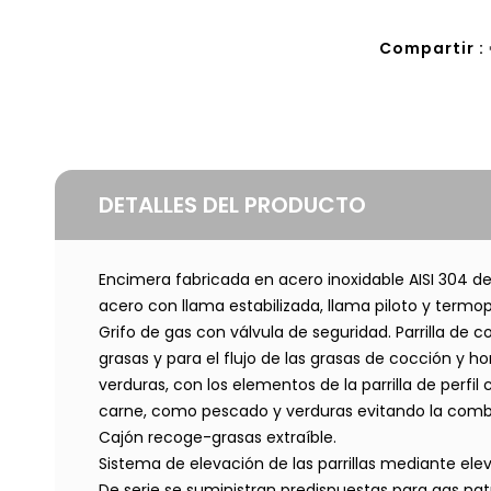
Compartir :
DETALLES DEL PRODUCTO
Encimera fabricada en acero inoxidable AISI 304
acero con llama estabilizada, llama piloto y termo
Grifo de gas con válvula de seguridad. Parrilla de c
grasas y para el flujo de las grasas de cocción y h
verduras, con los elementos de la parrilla de perfil 
carne, como pescado y verduras evitando la combust
Cajón recoge-grasas extraíble.
Sistema de elevación de las parrillas mediante eleva
De serie se suministran predispuestas para gas nat