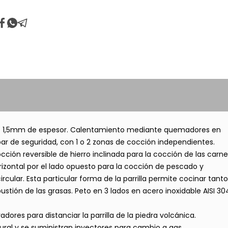
 de 1,5mm de espesor. Calentamiento mediante quemadores en
par de seguridad, con 1 o 2 zonas de cocción independientes.
occión reversible de hierro inclinada para la cocción de las carn
orizontal por el lado opuesto para la cocción de pescado y
circular. Esta particular forma de la parrilla permite cocinar tanto
ión de las grasas. Peto en 3 lados en acero inoxidable AISI 30
dores para distanciar la parrilla de la piedra volcánica.
ural y se suministran inyectores para cambio a gas