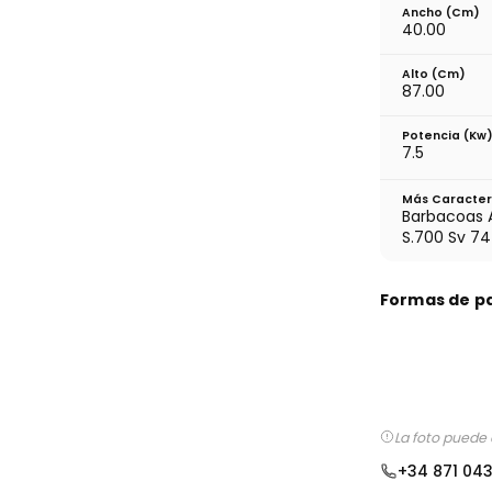
Ancho (cm)
40.00
Alto (cm)
87.00
Potencia (Kw
7.5
Más Caracter
Barbacoas 
S.700 Sv 74
Formas de p
La foto puede 
+34 871 04