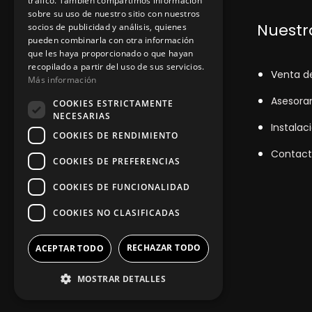
tráfico. También compartimos información
sobre su uso de nuestro sitio con nuestros
Dónde encontrarnos
Nuestro
socios de publicidad y análisis, quienes
pueden combinarla con otra información
que les haya proporcionado o que hayan
recopilado a partir del uso de sus servicios.
+348
71043524
V
enta d
Más información
zinemarratxi@gmail.com
Asesora
COOKIES ESTRICTAMENTE
NECESARIAS
Lunes a Viernes de 8hs a 16hs
Instalac
COOKIES DE RENDIMIENTO
D'es Siurells, 27, Marratxí, Illes
Contact
COOKIES DE PREFERENCIAS
Balears
COOKIES DE FUNCIONALIDAD
COOKIES NO CLASIFICADAS
RECHAZAR TODO
ACEPTAR TODO
MOSTRAR DETALLES