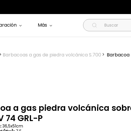
aración
Más
Barbacoas a gas de piedra volcánica S.700
Barbacoa a
oa a gas piedra volcánica sob
V 74 GRL-P
:
36,5x51cm