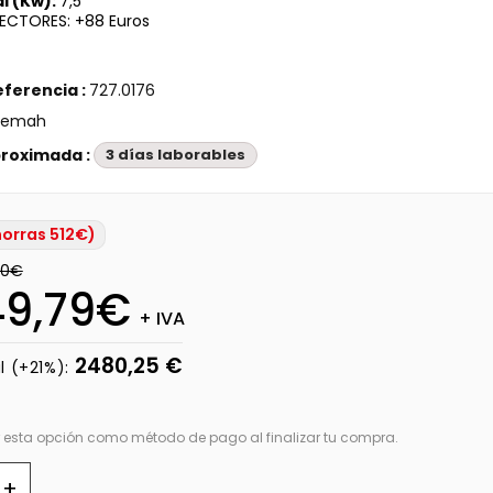
l (Kw):
7,5
ECTORES: +88 Euros
eferencia :
727.0176
vemah
proximada :
3 días laborables
orras 512€)
00€
49,79€
+ IVA
2480,25 €
l (+21%):
r esta opción como método de pago al finalizar tu compra.