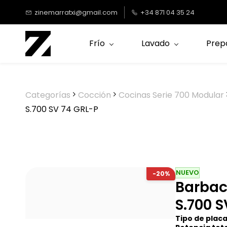
Saltar al
zinemarratxi@gmail.com
+34 871 04 35 24
contenido
principal
Frío
Lavado
Prep
Categorías
Cocción
Cocinas Serie 700 Modular
S.700 SV 74 GRL-P
NUEVO
-20%
Barbac
S.700 S
Tipo de placa