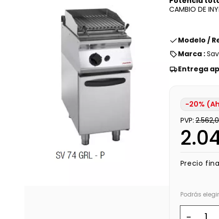
Potencia tota
CAMBIO DE INY
Modelo / R
Marca :
Sa
Entrega a
-20% (Ah
PVP:
2.562,
2.0
Precio fina
Podrás elegi