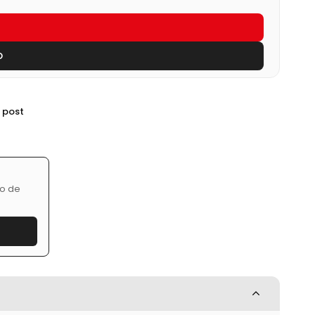
O
o post
zo de