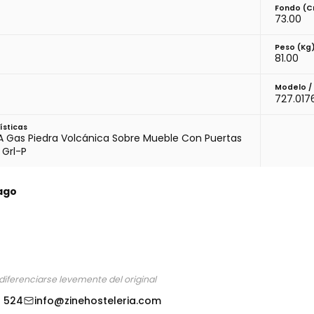
Fondo (
73.00
Peso (kg
81.00
)
Modelo /
727.017
ísticas
A Gas Piedra Volcánica Sobre Mueble Con Puertas
 Grl-P
ago
diferenciarse levemente del original
3 524
info@zinehosteleria.com