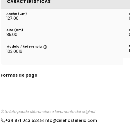
CARACTERÍSTICAS
Ancho (cm)
127.00
Alto (cm)
85.00
Modelo / Referencia
103.0016
Formas de pago
La foto puede diferenciarse levemente del original
+34 871 043 524
info@zinehosteleria.com