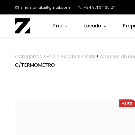
Saltar al
zinemarratxi@gmail.com
+34 871 04 35 24
contenido
principal
Frío
Lavado
Prep
Categorías
Frío
Arcones / Islas
Arcones de co
C/TERMOMETRO
-20%