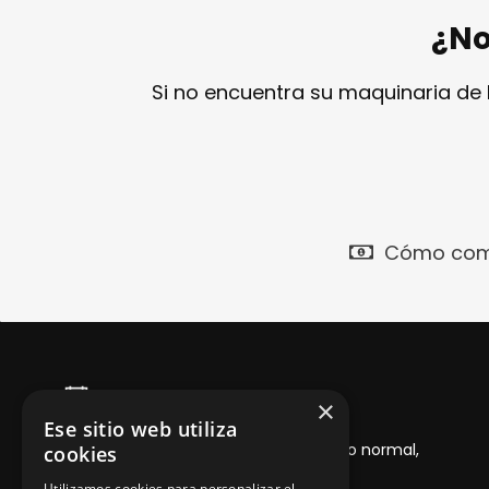
¿No
Si no encuentra su maquinaria de
Cómo com
Garantía 1 año
×
Ese sitio web utiliza
Desde la entrega del producto, con uso normal,
cookies
adecuado y mantenimiento
Utilizamos cookies para personalizar el