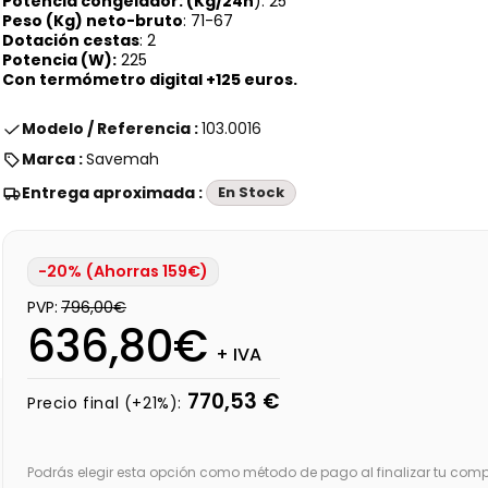
Potencia congelador: (Kg/24h
): 25
Peso (Kg) neto-bruto
: 71-67
Dotación cestas
: 2
Potencia (W):
225
Con termómetro digital +125 euros.
Modelo / Referencia :
103.0016
Marca :
Savemah
Entrega aproximada :
En Stock
-20% (Ahorras 159€)
PVP:
796,00€
636,80€
+ IVA
770,53 €
Precio final (+21%):
Podrás elegir esta opción como método de pago al finalizar tu comp