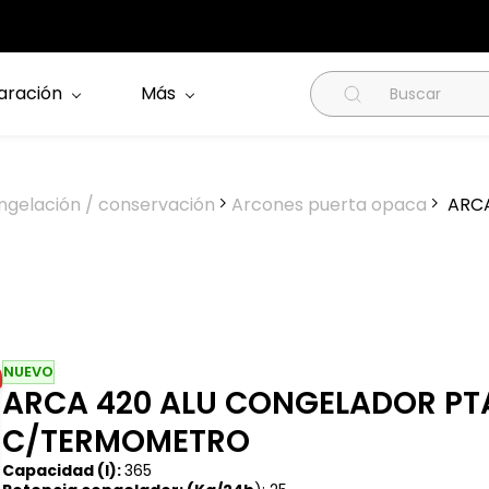
aración
Más
ngelación / conservación
Arcones puerta opaca
ARCA
NUEVO
ARCA 420 ALU CONGELADOR PTA
C/TERMOMETRO
Capacidad (l):
365