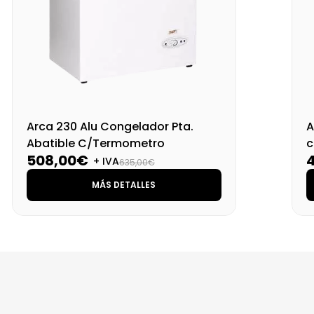
Arca 230 Alu Congelador Pta.
A
Abatible C/Termometro
c
508,00€
A
+ IVA
635,00€
MÁS DETALLES