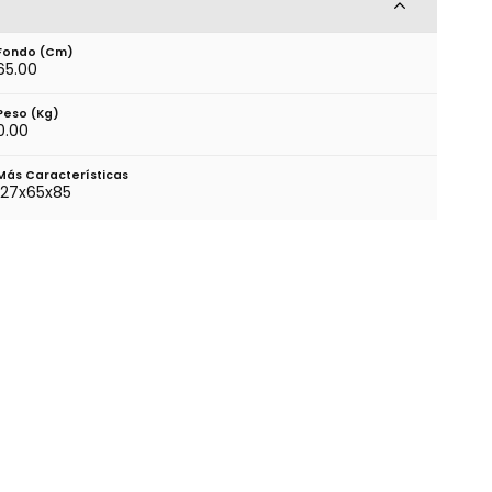
Fondo (cm)
65.00
Peso (kg)
0.00
Más Características
127x65x85