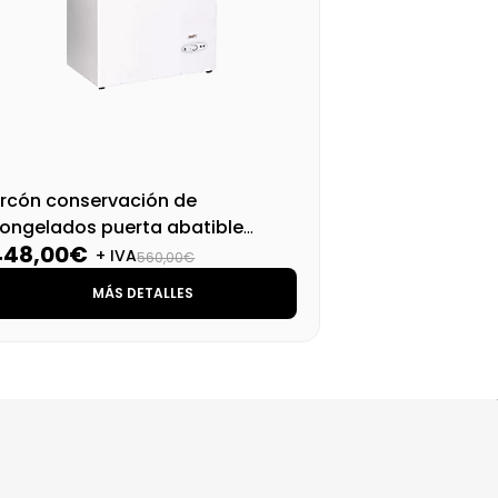
rcón conservación de
Arc
ongelados puerta abatible
con
448,00€
51
RCA 170 ALU
ARC
+ IVA
560,00€
MÁS DETALLES