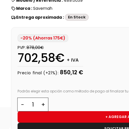
Modelo / Referencia :
489.0039
Marca :
Savemah
Entrega aproximada :
En Stock
-20% (Ahorras 175€)
PVP:
878,00€
702,58€
+ IVA
850,12 €
Precio final (+21%):
Podrás elegir esta opción como método de pago al finalizar t
+ AGREGAR 
SOLICITAR P