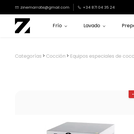
Saltar al
zinemarratxi@gmail.com
+34 871 04 35 24
contenido
principal
Frío
Lavado
Prep
Categorías
Cocción
Equipos especiales de coc