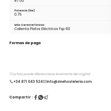
87.00
Potencia (Kw)
0.75
Más Características
Calienta Platos Eléctricos Fsp 60
Formas de pago
La foto puede diferenciarse levemente del original
+34 871 043 524
info@zinehosteleria.com
Compartir :