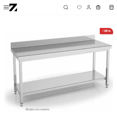
Saltar al
contenido
principal
-25%