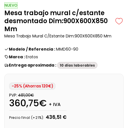
NUEVO
Mesa trabajo mural c/estante
desmontado Dim:900X600X850
Mm
Mesa Trabajo Mural C/Estante Dim:900X600X850 Mm
Modelo / Referencia :
MMD60-90
Marca :
Eratos
Entrega aproximada :
10 días laborables
-25% (Ahorras 120€)
PVP:
481,00€
360,75€
+ IVA
436,51 €
Precio final (+21%):