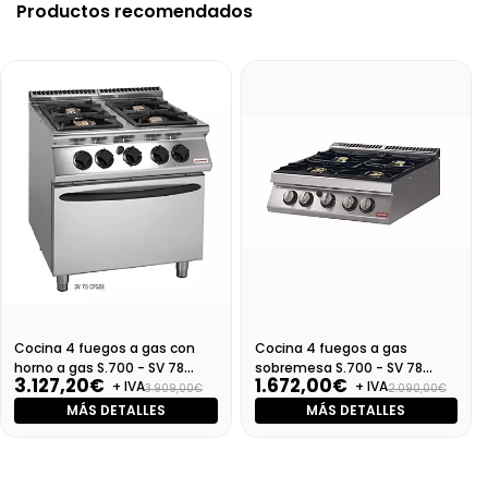
Productos recomendados
Cocina 4 fuegos a gas con
Cocina 4 fuegos a gas
horno a gas S.700 - SV 78
sobremesa S.700 - SV 78
3.127,20€
1.672,00€
+ IVA
+ IVA
CFGBI
PCBI-T
3.909,00€
2.090,00€
MÁS DETALLES
MÁS DETALLES