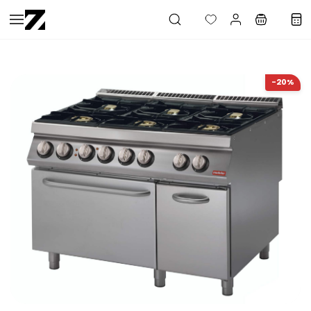
Saltar al
contenido
principal
-20%