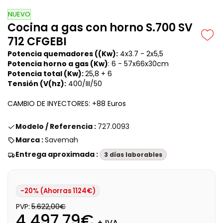
NUEVO
Cocina a gas con horno S.700 SV
712 CFGEBI
Potencia quemadores ((Kw):
4x3.7 -
2x5,5
Potencia horno a gas (Kw)
: 6 -
57x66x30cm
Potencia total (Kw):
25,8 + 6
Tensión (V(hz):
400/III/50
CAMBIO DE INYECTORES: +88 Euros
Modelo / Referencia :
727.0093
Marca :
Savemah
Entrega aproximada :
3 días laborables
-20% (Ahorras 1124€)
PVP:
5.622,00€
4.497,79€
+ IVA