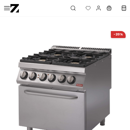
Saltar al
contenido
principal
-20%