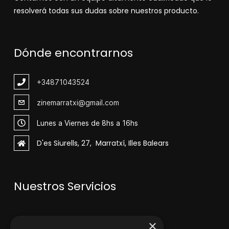
resolverá todas sus dudas sobre nuestros producto.
Dónde encontrarnos
+348
71043524
zinemarratxi@gmail.com
Lunes a Viernes de 8hs a 16hs
D'es Siurells, 27, Marratxí, Illes Balears
Nuestros Servicios
V
enta de maquinaria
×