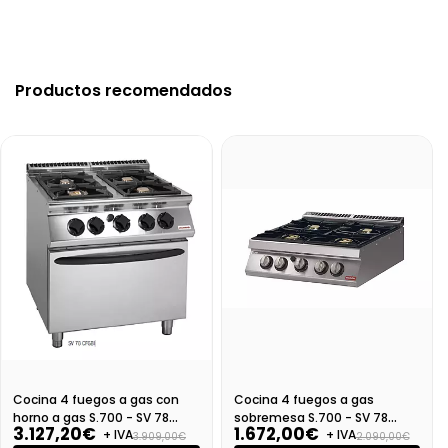
Productos recomendados
Cocina 4 fuegos a gas con
Cocina 4 fuegos a gas
horno a gas S.700 - SV 78
sobremesa S.700 - SV 78
3.127,20€
1.672,00€
+ IVA
+ IVA
CFGBI
PCBI-T
3.909,00€
2.090,00€