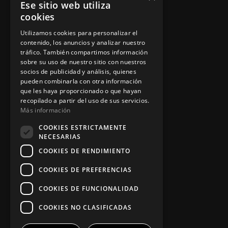
Ese sitio web utiliza
Asesoramiento personalizado
cookies
Instalación y reparación
Utilizamos cookies para personalizar el
contenido, los anuncios y analizar nuestro
Contacto
tráfico. También compartimos información
sobre su uso de nuestro sitio con nuestros
socios de publicidad y análisis, quienes
pueden combinarla con otra información
Información legal
que les haya proporcionado o que hayan
recopilado a partir del uso de sus servicios.
Más información
Política de privacidad
COOKIES ESTRICTAMENTE
NECESARIAS
Aviso legal
COOKIES DE RENDIMIENTO
COOKIES DE PREFERENCIAS
App Zine Hostelería
COOKIES DE FUNCIONALIDAD
COOKIES NO CLASIFICADAS