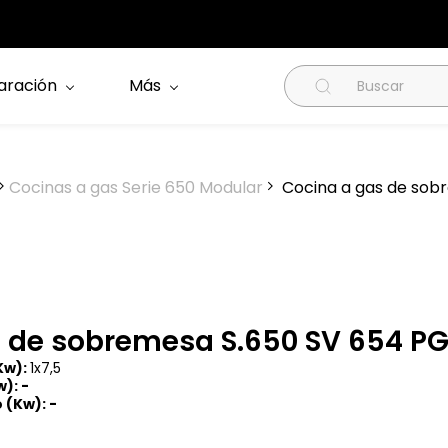
aración
Más
Cocinas a gas Serie 650 Modular
Cocina a gas de sob
 de sobremesa S.650 SV 654 P
Kw):
1x7,5
): -
 (Kw): -