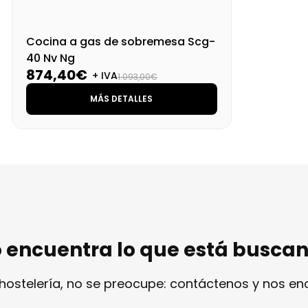
Cocina a gas de sobremesa Scg-
40 Nv Ng
874,40€
+ IVA
1.093,00€
MÁS DETALLES
 encuentra lo que está busca
 hostelería, no se preocupe: contáctenos y nos e