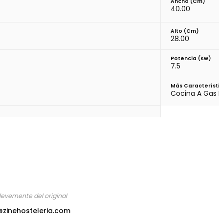
Ancho (cm)
40.00
Alto (cm)
28.00
Potencia (Kw)
7.5
Más Característ
Cocina A Gas
levemente del original
@zinehosteleria.com