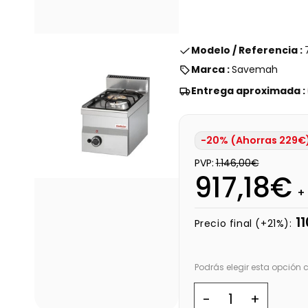
Modelo / Referencia :
Marca :
Savemah
Entrega aproximada :
-20% (Ahorras 229€
PVP:
1.146,00€
917,18€
+
1
Precio final (+21%):
Podrás elegir esta opción