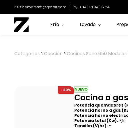
Saltar al
zinemarratxi@gmail.com
+34 871 04 35 24
contenido
principal
Frío
Lavado
Prep
Categorías
Cocción
Cocinas Serie 650 Modular
NUEVO
-20%
Cocina a gas
Potencia quemadores (
Potencia horno a gas (Kw
Potencia horno eléctrico
Potencia total (Kw):
7,5
Tensión (V/hz): -