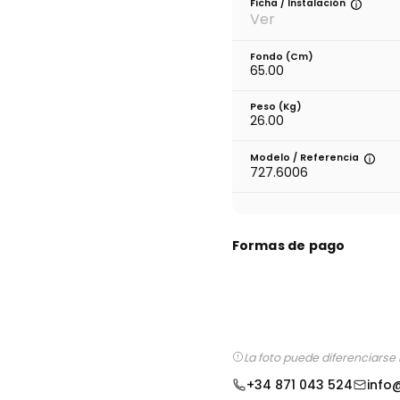
Ficha / Instalación
Ver
Fondo (cm)
65.00
Peso (kg)
26.00
Modelo / Referencia
727.6006
Formas de pago
La foto puede diferenciarse 
+34 871 043 524
info