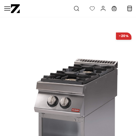
Saltar al
contenido
principal
-20%