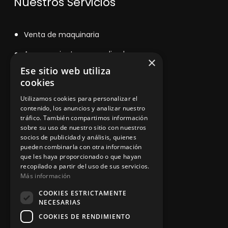
Nuestros Servicios
V
enta de maquinaria
Asesoramiento personalizado
×
Ese sitio web utiliza
Instalación y reparación
cookies
Contacto
Utilizamos cookies para personalizar el
contenido, los anuncios y analizar nuestro
tráfico. También compartimos información
sobre su uso de nuestro sitio con nuestros
Información legal
socios de publicidad y análisis, quienes
pueden combinarla con otra información
que les haya proporcionado o que hayan
recopilado a partir del uso de sus servicios.
Política de privacidad
Más información
Aviso legal
COOKIES ESTRICTAMENTE
NECESARIAS
COOKIES DE RENDIMIENTO