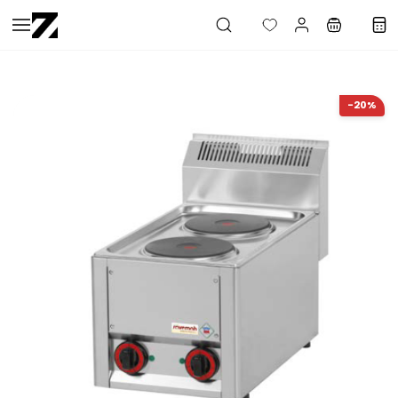
Saltar al
contenido
principal
-20%