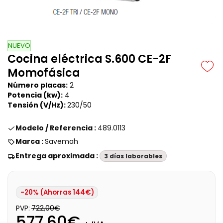
NUEVO
Cocina eléctrica S.600 CE-2F
Momofásica
Número placas:
2
Potencia (kw):
4
Tensión (V/Hz):
230/50
Modelo / Referencia :
489.0113
Marca :
Savemah
Entrega aproximada :
3 días laborables
-20% (Ahorras 144€)
PVP:
722,00€
577,60€