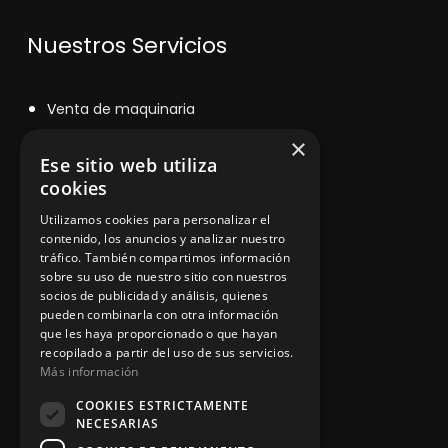
Nuestros Servicios
V
enta de maquinaria
×
Asesoramiento personalizado
Ese sitio web utiliza
Instalación y reparación
cookies
Utilizamos cookies para personalizar el
Contacto
contenido, los anuncios y analizar nuestro
tráfico. También compartimos información
sobre su uso de nuestro sitio con nuestros
socios de publicidad y análisis, quienes
Información legal
pueden combinarla con otra información
que les haya proporcionado o que hayan
recopilado a partir del uso de sus servicios.
Más información
Política de privacidad
COOKIES ESTRICTAMENTE
Aviso legal
NECESARIAS