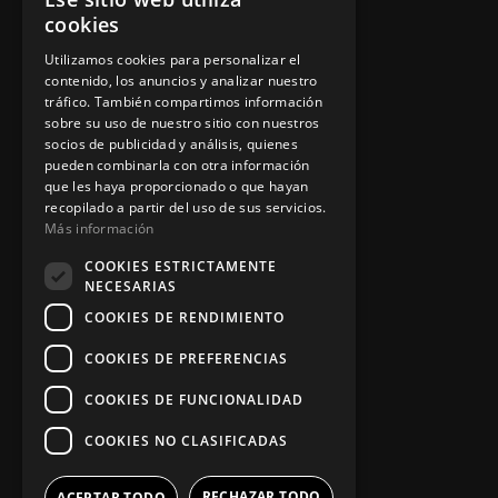
Política de privacidad
cookies
Aviso legal
Utilizamos cookies para personalizar el
contenido, los anuncios y analizar nuestro
tráfico. También compartimos información
sobre su uso de nuestro sitio con nuestros
socios de publicidad y análisis, quienes
App Zine Hostelería
pueden combinarla con otra información
que les haya proporcionado o que hayan
recopilado a partir del uso de sus servicios.
Más información
COOKIES ESTRICTAMENTE
NECESARIAS
COOKIES DE RENDIMIENTO
COOKIES DE PREFERENCIAS
Síguenos
COOKIES DE FUNCIONALIDAD
COOKIES NO CLASIFICADAS
RECHAZAR TODO
ACEPTAR TODO