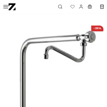
Saltar al
contenido
principal
-20%