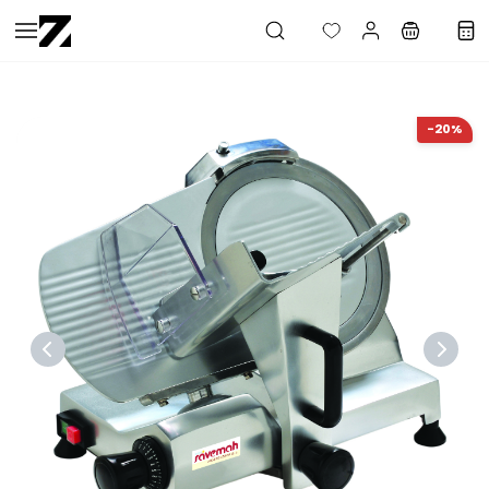
Saltar al
contenido
principal
-20%