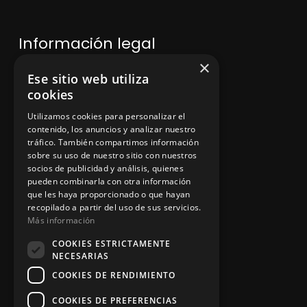
Información legal
×
Ese sitio web utiliza
Política de privacidad
cookies
Aviso legal
Utilizamos cookies para personalizar el
contenido, los anuncios y analizar nuestro
tráfico. También compartimos información
sobre su uso de nuestro sitio con nuestros
socios de publicidad y análisis, quienes
App Zine Hostelería
pueden combinarla con otra información
que les haya proporcionado o que hayan
recopilado a partir del uso de sus servicios.
Más información
COOKIES ESTRICTAMENTE
NECESARIAS
COOKIES DE RENDIMIENTO
COOKIES DE PREFERENCIAS