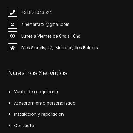
+348
71043524
zinemarratxi@gmail.com
Lunes a Viernes de 8hs a 16hs
D'es Siurells, 27, Marratxí, Illes Balears
Nuestros Servicios
V
enta de maquinaria
Asesoramiento personalizado
Instalación y reparación
Contacto