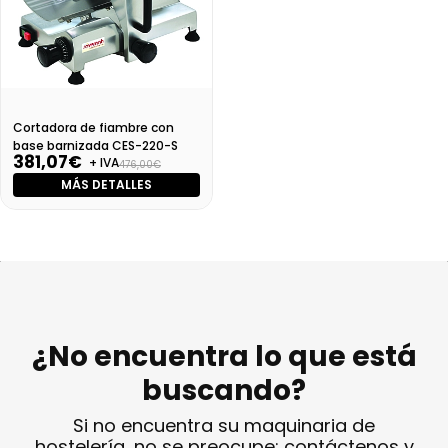
Cortadora de fiambre con
base barnizada CES-220-S
381,07€
+ IVA
476,00€
MÁS DETALLES
¿No encuentra lo que está
buscando?
Si no encuentra su maquinaria de
hostelería, no se preocupe: contáctenos y