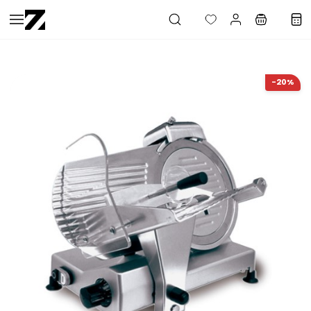
Saltar al
contenido
principal
-20%