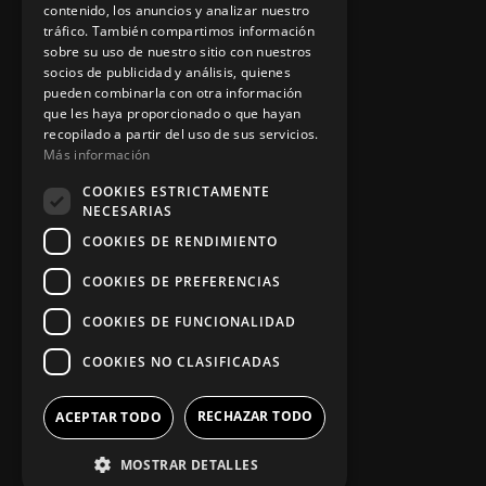
contenido, los anuncios y analizar nuestro
tráfico. También compartimos información
sobre su uso de nuestro sitio con nuestros
Información legal
socios de publicidad y análisis, quienes
pueden combinarla con otra información
que les haya proporcionado o que hayan
recopilado a partir del uso de sus servicios.
Política de privacidad
Más información
Aviso legal
COOKIES ESTRICTAMENTE
NECESARIAS
COOKIES DE RENDIMIENTO
App Zine Hostelería
COOKIES DE PREFERENCIAS
COOKIES DE FUNCIONALIDAD
COOKIES NO CLASIFICADAS
RECHAZAR TODO
ACEPTAR TODO
MOSTRAR DETALLES