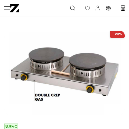
Saltar al
contenido
principal
-20%
NUEVO