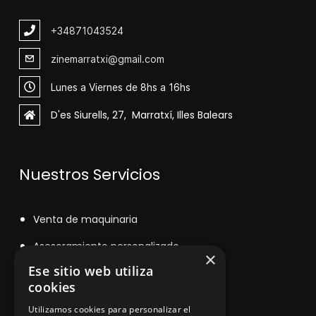
+348
71043524
zinemarratxi@gmail.com
Lunes a Viernes de 8hs a 16hs
D'es Siurells, 27, Marratxí, Illes Balears
Nuestros Servicios
V
enta de maquinaria
Asesoramiento personalizado
×
Ese sitio web utiliza
Instalación y reparación
cookies
Contacto
Utilizamos cookies para personalizar el