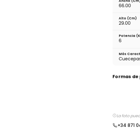
Ancho (cm
66.00
Alto (cm)
29.00
Potencia (
6
Más Caract
Cuecepas
Formas de
La foto pue
+34 871 0