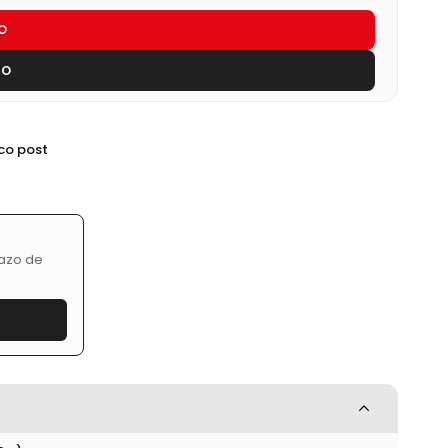
O
TO
ico post
lazo de