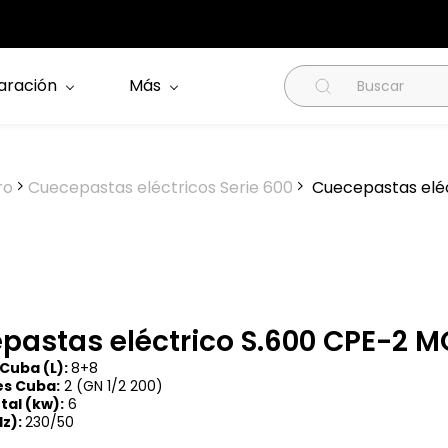
aración
Más
ro
Cuecepastas eléctricos Serie 600
Cuecepastas elé
pastas eléctrico S.600 CPE-2
Cuba (L):
8+8
s Cuba:
2 (GN 1/2 200)
tal (kw):
6
Hz)
:
230/50