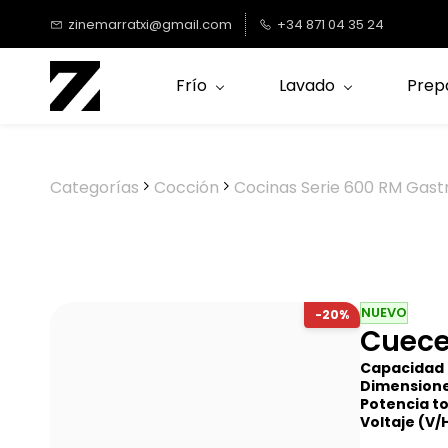
Saltar al
zinemarratxi@gmail.com
+34 871 04 35 24
contenido
principal
Frío
Lavado
Prep
Categorías
Cocción
Cocinas Serie 600 RM Gast
NUEVO
-20%
Cuece
Capacidad 
Dimensione
Potencia to
Voltaje
(V/