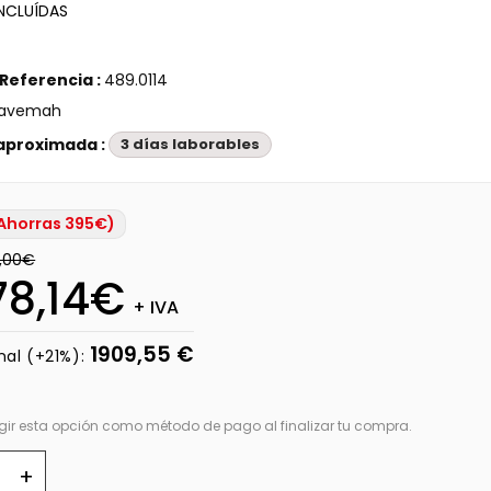
NCLUÍDAS
 Referencia :
489.0114
avemah
aproximada :
3 días laborables
Ahorras 395€)
3,00€
78,14€
+ IVA
1909,55 €
nal (+21%):
gir esta opción como método de pago al finalizar tu compra.