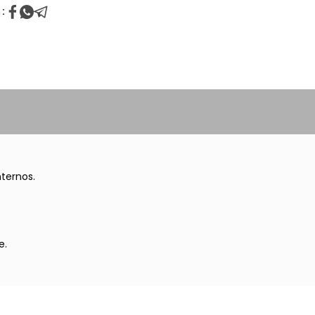
:
ternos.
e.