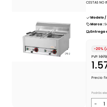
CESTAS NO I
Modelo /
Marca :
S
Entrega 
-20% (
PVP:
1.97
1.5
Precio fi
Podrás ele