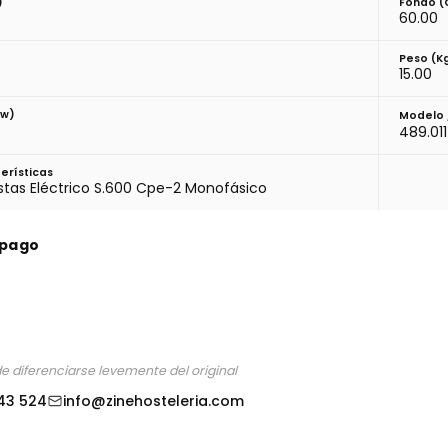
)
Fondo 
60.00
Peso (k
15.00
Kw)
Modelo 
489.01
erísticas
tas Eléctrico S.600 Cpe-2 Monofásico
 pago
de diferenciarse levemente del original
43 524
info@zinehosteleria.com