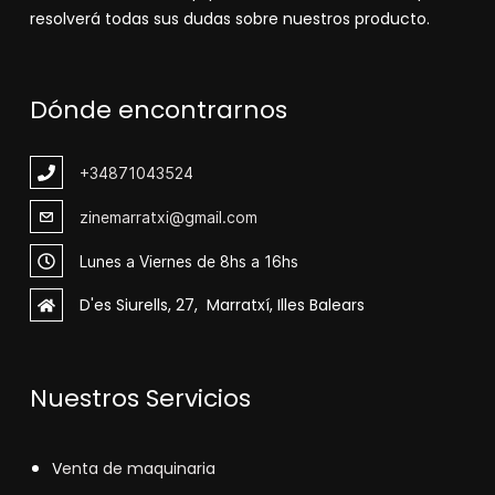
resolverá todas sus dudas sobre nuestros producto.
Dónde encontrarnos
+348
71043524
zinemarratxi@gmail.com
Lunes a Viernes de 8hs a 16hs
D'es Siurells, 27, Marratxí, Illes Balears
Nuestros Servicios
V
enta de maquinaria