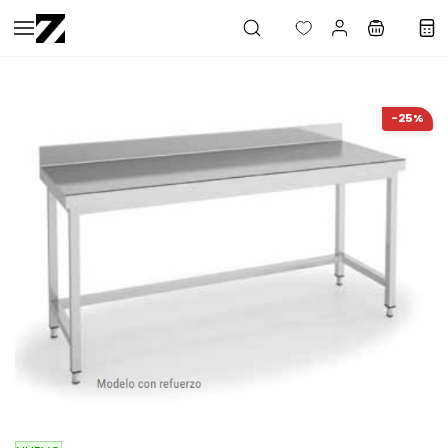
Saltar al
contenido
principal
-25%