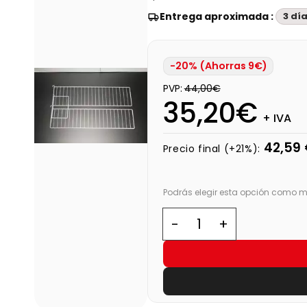
Entrega aproximada :
3 dí
-20% (Ahorras 9€)
PVP:
44,00€
35,20€
+ IVA
42,59
Precio final (+21%):
Podrás elegir esta opción como m