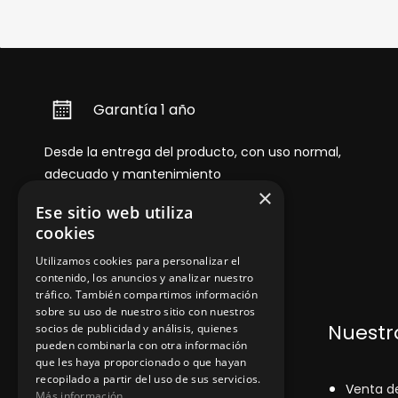
Garantía 1 año
Desde la entrega del producto, con uso normal,
adecuado y mantenimiento
×
Ese sitio web utiliza
cookies
Utilizamos cookies para personalizar el
contenido, los anuncios y analizar nuestro
tráfico. También compartimos información
sobre su uso de nuestro sitio con nuestros
Dónde encontrarnos
Nuestro
socios de publicidad y análisis, quienes
pueden combinarla con otra información
que les haya proporcionado o que hayan
recopilado a partir del uso de sus servicios.
+348
71043524
V
enta d
Más información