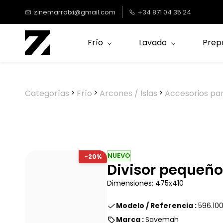
Saltar al
zinemarratxi@gmail.com
+34 871 04 35 24
contenido
principal
Frío
Lavado
Prep
Categorías
Frío
Arcones / Islas
Accesorios pa
NUEVO
-20%
Divisor pequeño
Dimensiones: 475x410
Modelo / Referencia :
596.10
Marca :
Savemah