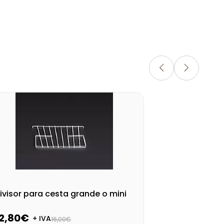
ivisor para cesta grande o mini
Div
CH
12,80€
17
+ IVA
16,00€