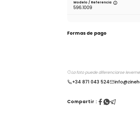
Modelo / Referencia
596.1009
Formas de pago
La foto puede diferenciarse levemen
+34 871 043 524
info@zineh
Compartir :