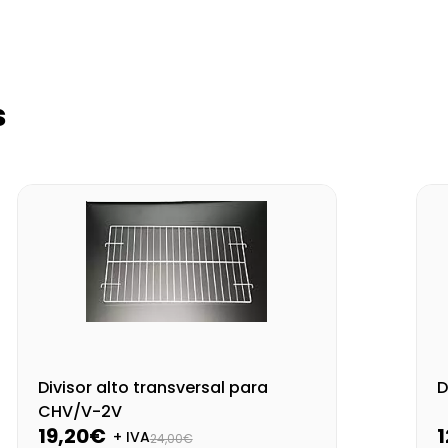
s
Divisor alto transversal para
D
CHV/V-2V
19,20€
+ IVA
24,00€