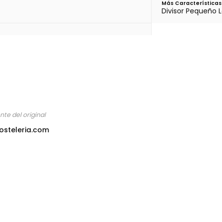
Más Características
Divisor Pequeño 
te del original
osteleria.com