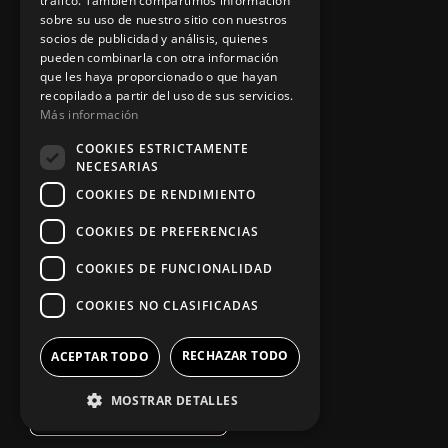
tráfico. También compartimos información
sobre su uso de nuestro sitio con nuestros
socios de publicidad y análisis, quienes
pueden combinarla con otra información
Información legal
que les haya proporcionado o que hayan
recopilado a partir del uso de sus servicios.
Más información
Política de privacidad
COOKIES ESTRICTAMENTE
NECESARIAS
Aviso legal
COOKIES DE RENDIMIENTO
COOKIES DE PREFERENCIAS
App Zine Hostelería
COOKIES DE FUNCIONALIDAD
COOKIES NO CLASIFICADAS
RECHAZAR TODO
ACEPTAR TODO
MOSTRAR DETALLES