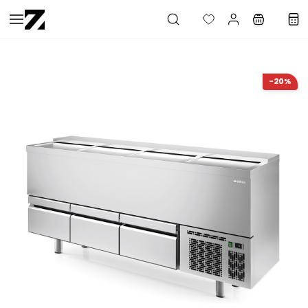
Saltar al
contenido
principal
-20%