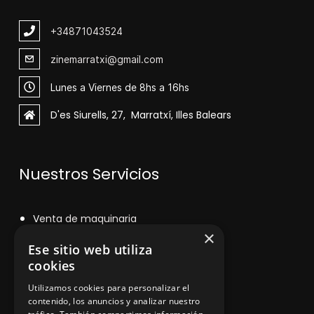
+348
71043524
zinemarratxi@gmail.com
Lunes a Viernes de 8hs a 16hs
D'es Siurells, 27, Marratxí, Illes Balears
Nuestros Servicios
V
enta de maquinaria
×
Asesoramiento personalizado
Ese sitio web utiliza
cookies
Instalación y reparación
Utilizamos cookies para personalizar el
Contacto
contenido, los anuncios y analizar nuestro