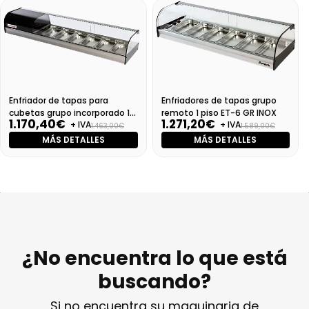
Enfriador de tapas para
Enfriadores de tapas grupo
cubetas grupo incorporado 1
remoto 1 piso ET-6 GR INOX
1.170,40€
1.271,20€
+ IVA
+ IVA
piso
1.463,00€
1.589,00€
MÁS DETALLES
MÁS DETALLES
¿No encuentra lo que está
buscando?
Si no encuentra su maquinaria de