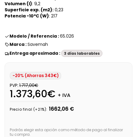
Volumen (l)
: 9,2
Superficie exp. (m2):
0,23
Potencia -10ºC (W)
: 217
Modelo / Referencia :
65.026
Marca :
Savemah
Entrega aproximada :
3 días laborables
-20% (Ahorras 343€)
PVP:
1.717,00€
1.373,60€
+ IVA
1662,06 €
Precio final (+21%):
Podrás elegir esta opción como método de pago al finalizar
tu compra.