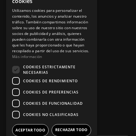
cookies
Aviso legal
Utilizamos cookies para personalizar el
contenido, los anuncios y analizar nuestro
tráfico. También compartimos información
sobre su uso de nuestro sitio con nuestros
socios de publicidad y análisis, quienes
App Zine Hostelería
pueden combinarla con otra información
que les haya proporcionado o que hayan
recopilado a partir del uso de sus servicios.
Más información
COOKIES ESTRICTAMENTE
NECESARIAS
COOKIES DE RENDIMIENTO
COOKIES DE PREFERENCIAS
Síguenos
COOKIES DE FUNCIONALIDAD
COOKIES NO CLASIFICADAS
RECHAZAR TODO
ACEPTAR TODO