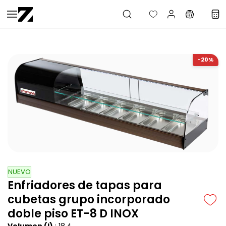
Saltar al
contenido
principal
-20%
NUEVO
Enfriadores de tapas para
cubetas grupo incorporado
doble piso ET-8 D INOX
Volumen (l)
: 18,4