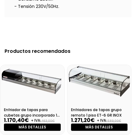
- Tensión 230V/50Hz.
Productos recomendados
Enfriador de tapas para
Enfriadores de tapas grupo
cubetas grupo incorporado 1
remoto 1 piso ET-6 GR INOX
1.170,40€
1.271,20€
+ IVA
+ IVA
piso
1.463,00€
1.589,00€
MÁS DETALLES
MÁS DETALLES