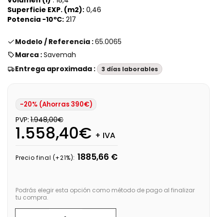
Superficie EXP. (m2):
0,46
Potencia -10ºC:
217
Modelo / Referencia :
65.0065
Marca :
Savemah
Entrega aproximada :
3 días laborables
-20% (Ahorras 390€)
PVP:
1.948,00€
1.558,40€
+ IVA
1885,66 €
Precio final (+21%):
Podrás elegir esta opción como método de pago al finalizar
tu compra.