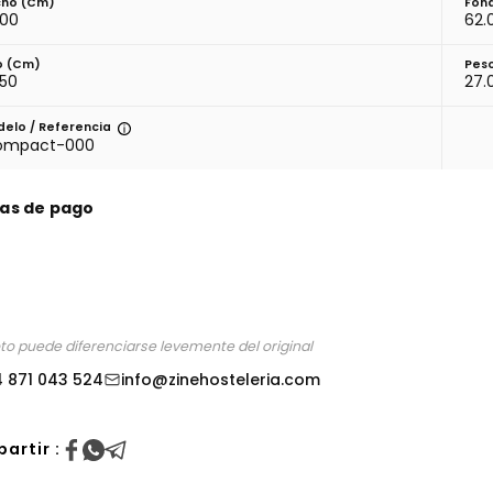
ho (cm)
Fon
.00
62.
o (cm)
Pes
.50
27.
elo / Referencia
ompact-000
as de pago
oto puede diferenciarse levemente del original
 871 043 524
info@zinehosteleria.com
artir :