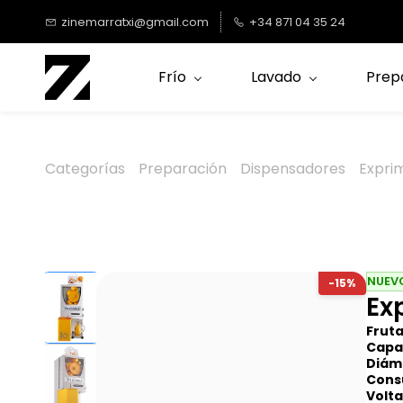
Saltar al
zinemarratxi@gmail.com
+34 871 04 35 24
contenido
principal
Frío
Lavado
Prep
Categorías
Preparación
Dispensadores
Expri
NUEV
-15%
Ex
Fruta
Capa
Diáme
Cons
Volta