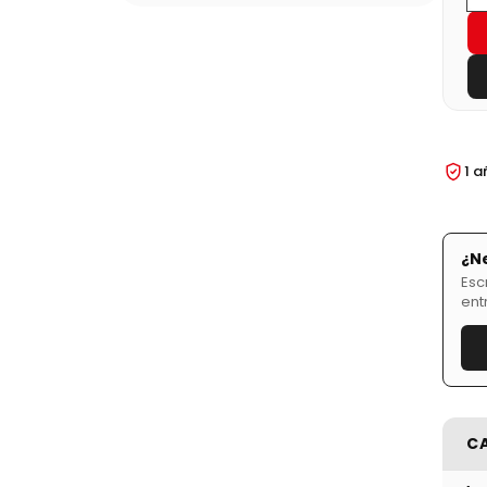
1 a
¿N
Esc
ent
C