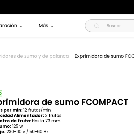
aración
Más
midores de zumo y de palanca
Exprimidora de sumo F
O
primidora de sumo FCOMPACT
s por min:
12 frutas/min
cidad Alimentador:
3 frutas
tro de fruta:
Hasta 73 mm
umo:
125 w
je:
230-110 v / 50-60 Hz