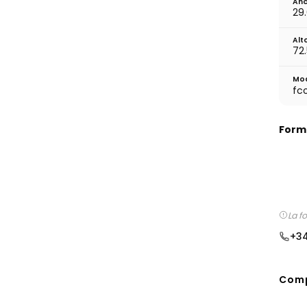
Anc
29
Alt
72
Mod
fc
Form
La f
+34
Comp