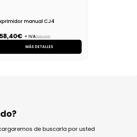
xprimidor manual CJ4
Máq
ERZ
158,40€
1.
+ IVA
198,00€
MÁS DETALLES
ndo?
ncargaremos de buscarla por usted