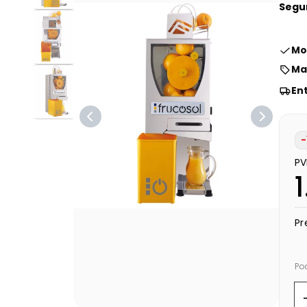
Segu
Mo
Ma
En
-
PV
Pr
Po