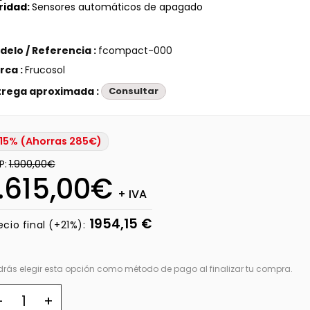
ridad
:
Sensores
automáticos de apagado
delo / Referencia :
fcompact-000
rca :
Frucosol
trega aproximada :
Consultar
15% (Ahorras 285€)
P:
1.900,00€
1.615,00€
+ IVA
1954,15 €
ecio final (+21%):
drás elegir esta opción como método de pago al finalizar tu compra.