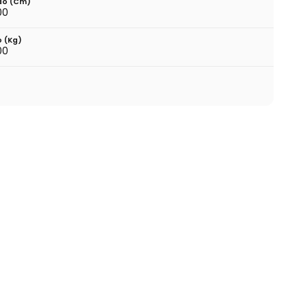
do (cm)
00
o (kg)
00