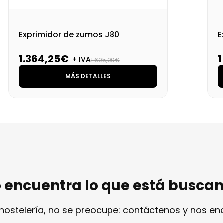
Exprimidor de zumos J80
E
1.364,25€
+ IVA
1.605,00€
MÁS DETALLES
 encuentra lo que está busca
 hostelería, no se preocupe: contáctenos y nos e