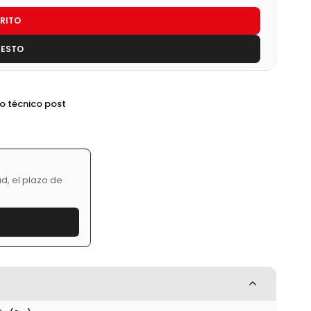
RITO
UESTO
io técnico post
d, el plazo de