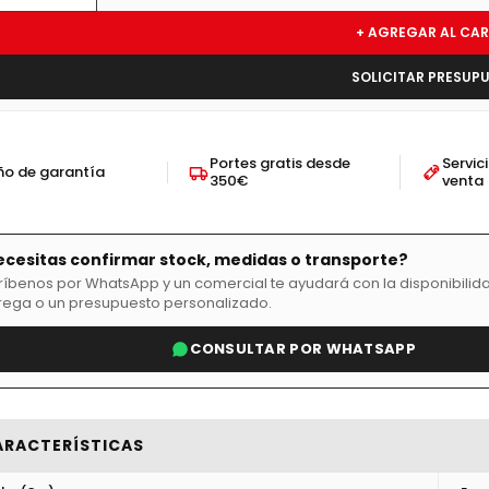
+ AGREGAR AL CAR
SOLICITAR PRESUP
Portes gratis desde
Servic
ño de garantía
350€
venta
ecesitas confirmar stock, medidas o transporte?
ríbenos por WhatsApp y un comercial te ayudará con la disponibilida
rega o un presupuesto personalizado.
CONSULTAR POR WHATSAPP
ARACTERÍSTICAS