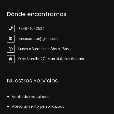
Dónde encontrarnos
+348
71043524
zinemarratxi@gmail.com
Lunes a Viernes de 8hs a 16hs
D'es Siurells, 27, Marratxí, Illes Balears
Nuestros Servicios
V
enta de maquinaria
Asesoramiento personalizado