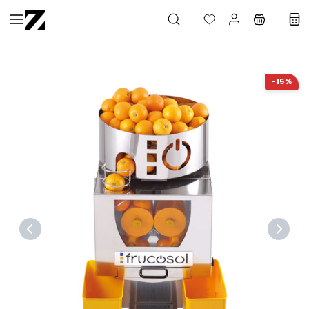
Saltar al
contenido
principal
-15%