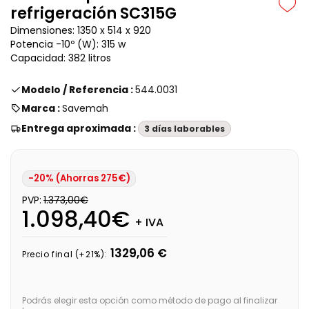
refrigeración SC315G
Dimensiones: 1350 x 514 x 920
Potencia -10º (W): 315 w
Capacidad: 382 litros
Modelo / Referencia :
544.0031
Marca :
Savemah
Entrega aproximada :
3 días laborables
-20% (Ahorras 275€)
PVP:
1.373,00€
1.098,40€
+ IVA
1329,06 €
Precio final (+21%):
Podrás elegir esta opción como método de pago al finalizar