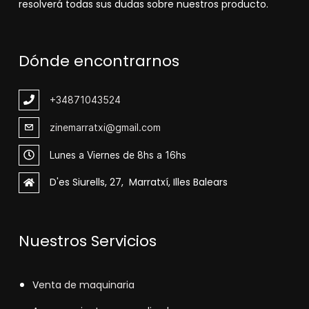
resolverá todas sus dudas sobre nuestros producto.
Dónde encontrarnos
+348
71043524
zinemarratxi@gmail.com
Lunes a Viernes de 8hs a 16hs
D'es Siurells, 27, Marratxí, Illes Balears
Nuestros Servicios
V
enta de maquinaria