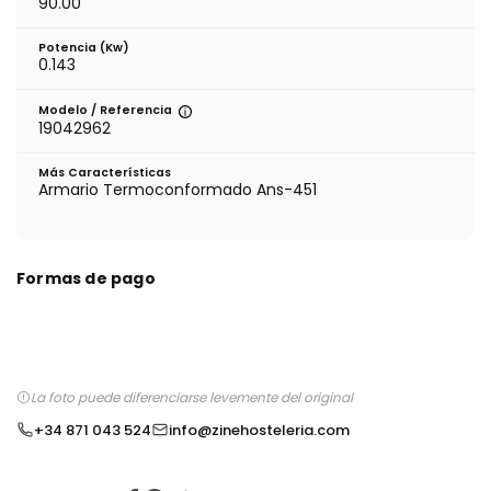
90.00
Potencia (Kw)
0.143
Modelo / Referencia
19042962
Más Características
Armario Termoconformado Ans-451
Formas de pago
La foto puede diferenciarse levemente del original
+34 871 043 524
info@zinehosteleria.com