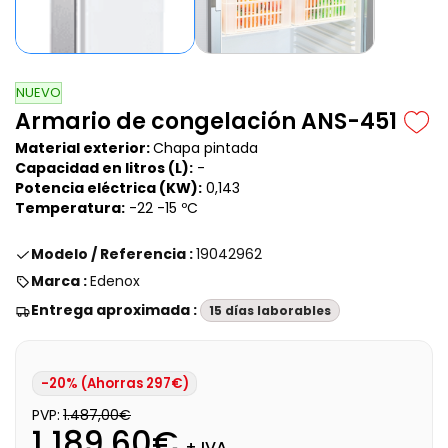
NUEVO
Armario de congelación ANS-451
Material exterior:
Chapa pintada
Capacidad en litros (L):
-
Potencia eléctrica (KW):
0,143
Temperatura:
-22 -15 ºC
Modelo / Referencia :
19042962
Marca :
Edenox
Entrega aproximada :
15 días laborables
-20% (Ahorras 297€)
PVP:
1.487,00€
1.189,60€
+ IVA