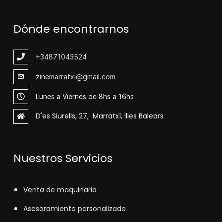
Dónde encontrarnos
+348
71043524
zinemarratxi@gmail.com
Lunes a Viernes de 8hs a 16hs
D'es Siurells, 27, Marratxí, Illes Balears
Nuestros Servicios
V
enta de maquinaria
Asesoramiento personalizado