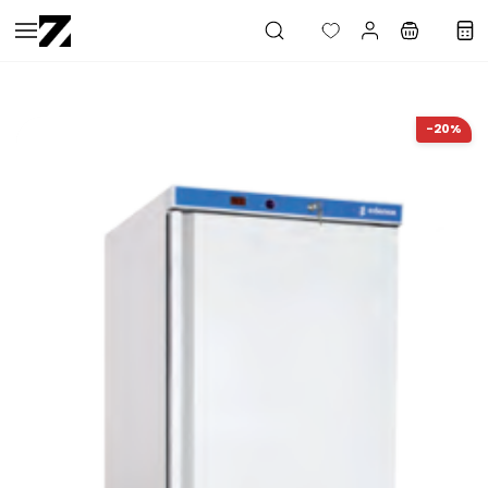
Saltar al
contenido
principal
-20%