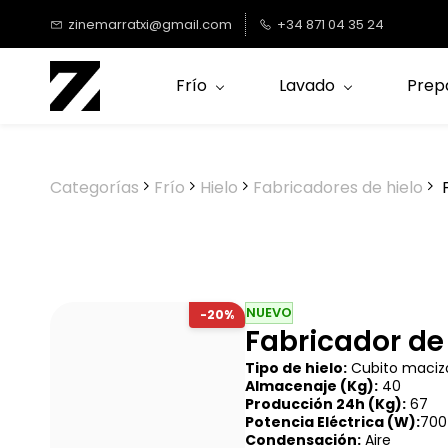
Saltar al
zinemarratxi@gmail.com
+34 871 04 35 24
contenido
principal
Frío
Lavado
Prep
Categorías
Frío
Hielo
Fabricadores de hielo
F
NUEVO
-20%
Fabricador de
Tipo de hielo:
Cubito maciz
Almacenaje (Kg):
40
Producción 24h (Kg):
67
Potencia Eléctrica (W):
700
Condensación:
Aire