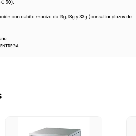
-C 50).
ación con cubito macizo de 13g, 18g y 33g (consultar plazos de
rio.
 ENTREGA.
s