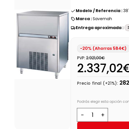
Modelo / Referencia :
38
Marca :
Savemah
Entrega aproximada :
-20% (Ahorras 584€)
PVP:
2.921,00€
2.337,02
282
Precio final (+21%):
Podrás elegir esta opción co