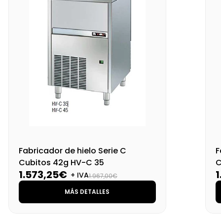
Fabricador de hielo Serie C
F
Cubitos 42g HV-C 35
C
1.573,25€
+ IVA
1.967,00€
MÁS DETALLES