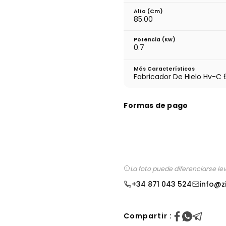
Alto (cm)
85.00
Potencia (Kw)
0.7
Más Características
Fabricador De Hielo Hv-C 
Formas de pago
La foto puede diferenciarse le
+34 871 043 524
info@z
Compartir :