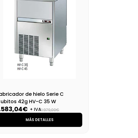
abricador de hielo Serie C
Fab
ubitos 42g HV-C 35 W
Cub
1.583,04€
1.
+ IVA
1.979,00€
MÁS DETALLES