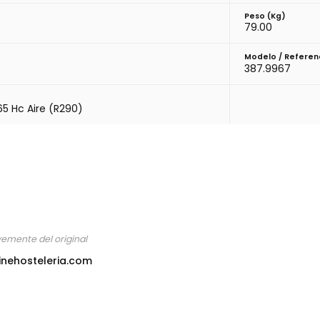
Peso (kg)
79.00
Modelo / Referen
387.9967
65 Hc Aire (R290)
vemente del original
inehosteleria.com