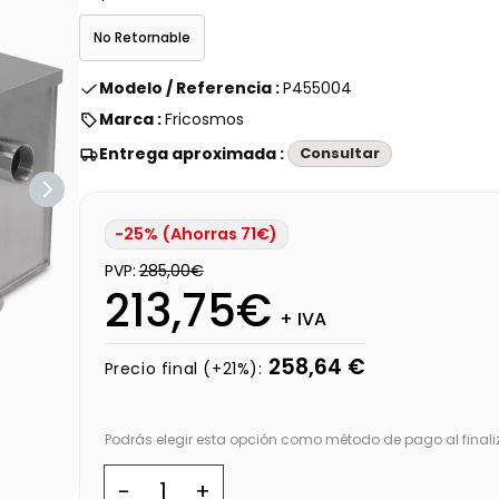
No Retornable
Modelo / Referencia :
P455004
Marca :
Fricosmos
Entrega aproximada :
Consultar
-25% (Ahorras 71€)
PVP:
285,00€
213,75€
+ IVA
258,64 €
Precio final (+21%):
Podrás elegir esta opción como método de pago al finali