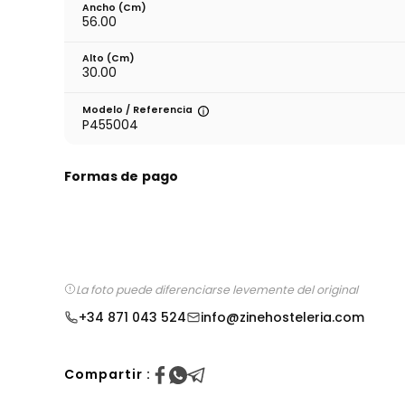
Ancho (cm)
56.00
Alto (cm)
30.00
Modelo / Referencia
P455004
Formas de pago
La foto puede diferenciarse levemente del original
+34 871 043 524
info@zinehosteleria.com
Compartir :