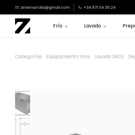
Saltar al
zinemarratxi@gmail.com
+34 871 04 35 24
contenido
principal
Frío
Lavado
Prep
Categorías
Equipamiento Inox
Lavado INOX
Se