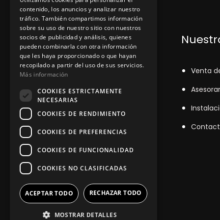
contenido, los anuncios y analizar nuestro
tráfico. También compartimos información
sobre su uso de nuestro sitio con nuestros
Dónde encontrarnos
Nuestro
socios de publicidad y análisis, quienes
pueden combinarla con otra información
que les haya proporcionado o que hayan
recopilado a partir del uso de sus servicios.
+348
71043524
V
enta d
Más información
zinemarratxi@gmail.com
Asesora
COOKIES ESTRICTAMENTE
NECESARIAS
Lunes a Viernes de 8hs a 16hs
Instalac
COOKIES DE RENDIMIENTO
D'es Siurells, 27, Marratxí, Illes
Contact
COOKIES DE PREFERENCIAS
Balears
COOKIES DE FUNCIONALIDAD
COOKIES NO CLASIFICADAS
RECHAZAR TODO
ACEPTAR TODO
MOSTRAR DETALLES