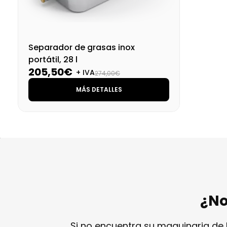
Separador de grasas inox
portátil, 28 l
205,50€
+ IVA
274,00€
MÁS DETALLES
¿No
Si no encuentra su maquinaria de