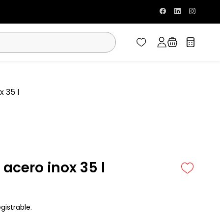
 35 l
 acero inox 35 l
gistrable.