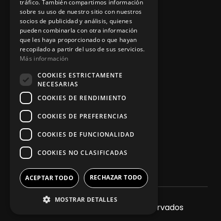
tráfico. También compartimos información
sobre su uso de nuestro sitio con nuestros
socios de publicidad y análisis, quienes
App Zine Hostelería
pueden combinarla con otra información
que les haya proporcionado o que hayan
recopilado a partir del uso de sus servicios.
Más información
COOKIES ESTRICTAMENTE
NECESARIAS
COOKIES DE RENDIMIENTO
COOKIES DE PREFERENCIAS
Síguenos
COOKIES DE FUNCIONALIDAD
COOKIES NO CLASIFICADAS
RECHAZAR TODO
ACEPTAR TODO
MOSTRAR DETALLES
2025. Todos los derechos reservados