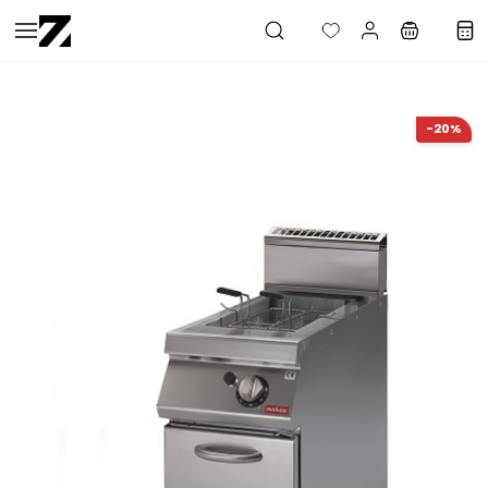
Saltar al
contenido
principal
-20%