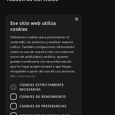
V
enta de maquinaria
×
Ese sitio web utiliza
Asesoramiento personalizado
cookies
Instalación y reparación
Utilizamos cookies para personalizar el
contenido, los anuncios y analizar nuestro
Contacto
tráfico. También compartimos información
sobre su uso de nuestro sitio con nuestros
socios de publicidad y análisis, quienes
pueden combinarla con otra información
Información legal
que les haya proporcionado o que hayan
recopilado a partir del uso de sus servicios.
Más información
Política de privacidad
COOKIES ESTRICTAMENTE
NECESARIAS
Aviso legal
COOKIES DE RENDIMIENTO
COOKIES DE PREFERENCIAS