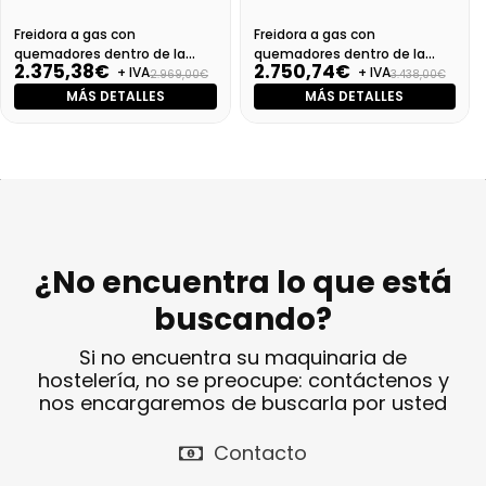
Freidora a gas con
Freidora a gas con
quemadores dentro de la
quemadores dentro de la
2.375,38€
2.750,74€
+ IVA
+ IVA
cuba S.900 SV 94 FRGS 13 PW
cuba S.900 SV 94 FRGS22 PW
2.969,00€
3.438,00€
MÁS DETALLES
MÁS DETALLES
¿No encuentra lo que está
buscando?
Si no encuentra su maquinaria de
hostelería, no se preocupe: contáctenos y
nos encargaremos de buscarla por usted
Contacto