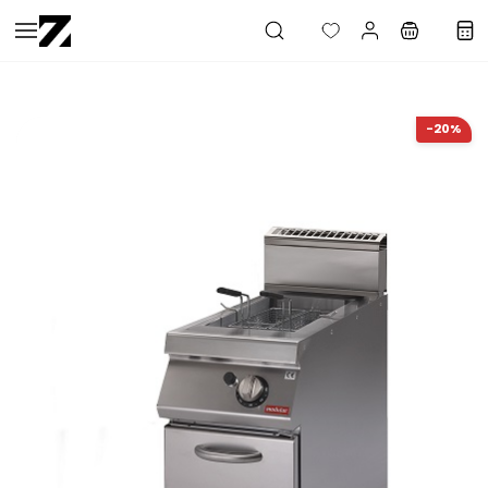
Saltar al
contenido
principal
-20%