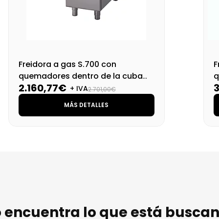
Freidora a gas S.700 con
F
quemadores dentro de la cuba
q
2.160,77€
SV 74 FRGS13 PW
S
+ IVA
2.701,00€
MÁS DETALLES
 encuentra lo que está busca