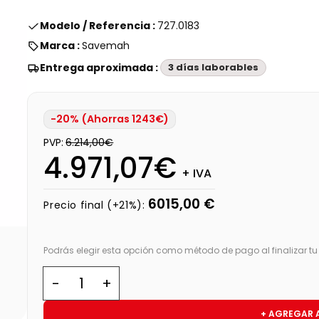
Modelo / Referencia :
727.0183
Marca :
Savemah
Entrega aproximada :
3 días laborables
-20% (Ahorras 1243€)
PVP:
6.214,00€
4.971,07€
+ IVA
6015,00 €
Precio final (+21%):
Podrás elegir esta opción como método de pago al finalizar t
+ AGREGAR 