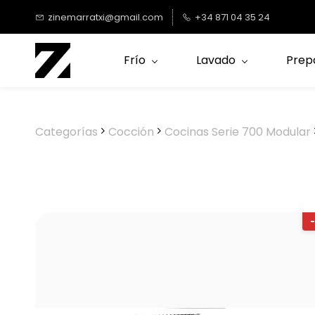
Saltar al
zinemarratxi@gmail.com
+34 871 04 35 24
contenido
principal
Frío
Lavado
Prep
Categorías
Cocción
Cocinas Serie 700 Modular