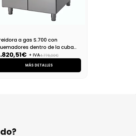
reidora a gas S.700 con
Fre
uemadores dentro de la cuba
que
3.820,51€
2.
V 78 FRGS13 PW
74 
+ IVA
4.776,00€
MÁS DETALLES
ndo?