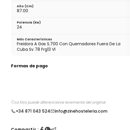
Alto (cm)
87.00
Potencia (Kw)
24
Más Características
Freidora A Gas S.700 Con Quemadores Fuera De La
Cuba Sv 78 Frg13 Vl
Formas de pago
La foto puede diferenciarse levemente del original
+34 871 043 524
info@zinehosteleria.com
Compartir :