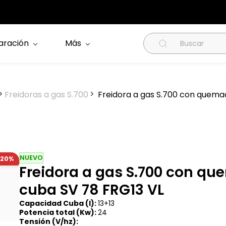
aración
Más
Freidoras a gas S.700
Freidora a gas S.700 con quemad
NUEVO
-20%
Freidora a gas S.700 con qu
cuba SV 78 FRG13 VL
Capacidad Cuba (l):
13+13
Potencia total (Kw):
24
Tensión (V/hz):