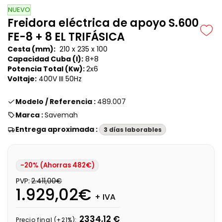
NUEVO
Freidora eléctrica de apoyo S.600
FE-8 + 8 EL TRIFÁSICA
Cesta (mm):
210 x 235 x 100
Capacidad Cuba (l):
8+8
Potencia Total (Kw):
2x6
Voltaje:
400V III 50Hz
Modelo / Referencia :
489.007
Marca :
Savemah
Entrega aproximada :
3 días laborables
-20% (Ahorras 482€)
PVP:
2.411,00€
1.929,02€
+ IVA
2334,12 €
Precio final (+21%):