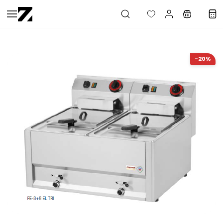
Saltar al
contenido
principal
-20%