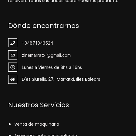
resolverá todas sus dudas sobre nuestros producto.
Dónde encontrarnos
+348
71043524
zinemarratxi@gmail.com
Lunes a Viernes de 8hs a 16hs
D'es Siurells, 27, Marratxí, Illes Balears
Nuestros Servicios
V
enta de maquinaria
Asesoramiento personalizado