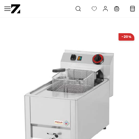
Saltar al
contenido
principal
-20%