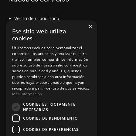
V
enta de maquinaria
×
Asesoramiento personalizado
Ese sitio web utiliza
cookies
Instalación y reparación
Utilizamos cookies para personalizar el
Contacto
contenido, los anuncios y analizar nuestro
tráfico. También compartimos información
sobre su uso de nuestro sitio con nuestros
socios de publicidad y análisis, quienes
pueden combinarla con otra información
Información legal
que les haya proporcionado o que hayan
recopilado a partir del uso de sus servicios.
Más información
Política de privacidad
COOKIES ESTRICTAMENTE
NECESARIAS
Aviso legal
COOKIES DE RENDIMIENTO
COOKIES DE PREFERENCIAS