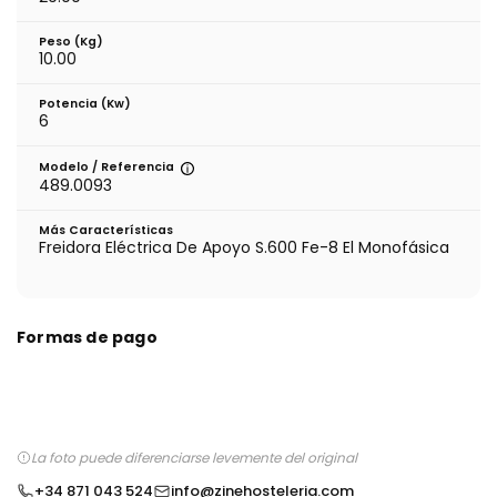
Peso (kg)
10.00
Potencia (Kw)
6
Modelo / Referencia
489.0093
Más Características
Freidora Eléctrica De Apoyo S.600 Fe-8 El Monofásica
Formas de pago
La foto puede diferenciarse levemente del original
+34 871 043 524
info@zinehosteleria.com