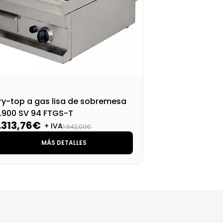
ry-top a gas lisa de sobremesa
Fry
.900 SV 94 FTGS-T
S.9
.313,76€
2.
+ IVA
1.642,00€
MÁS DETALLES