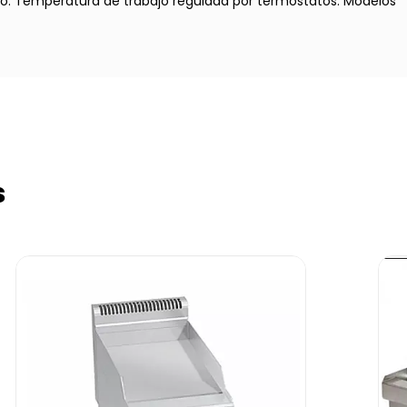
nto. Temperatura de trabajo regulada por termostatos. Modelos
s