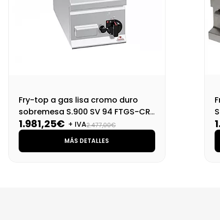
Fry-top a gas lisa cromo duro
F
sobremesa S.900 SV 94 FTGS-CR-
S
1.981,25€
1
T
+ IVA
2.477,00€
MÁS DETALLES