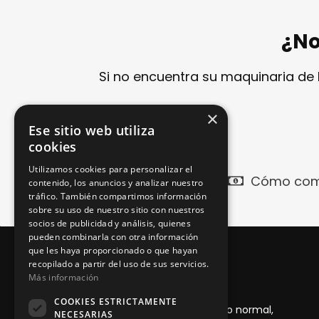
¿No
Si no encuentra su maquinaria de
×
Ese sitio web utiliza
cookies
Utilizamos cookies para personalizar el
Cómo com
contenido, los anuncios y analizar nuestro
tráfico. También compartimos información
sobre su uso de nuestro sitio con nuestros
socios de publicidad y análisis, quienes
pueden combinarla con otra información
que les haya proporcionado o que hayan
recopilado a partir del uso de sus servicios.
Garantía 1 año
Más información
COOKIES ESTRICTAMENTE
Desde la entrega del producto, con uso normal,
NECESARIAS