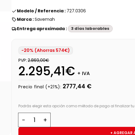
Modelo / Referencia :
727.0306
Marca :
Savemah
Entrega aproximada :
3 días laborables
-20% (Ahorras 574€)
PVP:
2.869,00€
2.295,41€
+ IVA
2777,44 €
Precio final (+21%):
Podrás elegir esta opción como método de pago al finalizar t
+ AGREGAR 