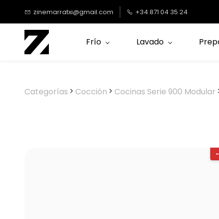
Saltar al
zinemarratxi@gmail.com
+34 871 04 35 24
contenido
principal
Frío
Lavado
Prep
Categorías
Cocción
Cocinas Serie 900 Modular