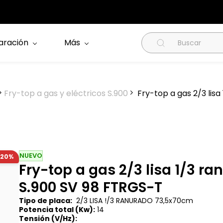
aración
Más
Fry-top a gas y eléctricos S.900
Fry-top a gas 2/3 lis
NUEVO
-20%
Fry-top a gas 2/3 lisa 1/3 
S.900 SV 98 FTRGS-T
Tipo de placa:
2/3 LISA !/3 RANURADO
73,5x70cm
Potencia total (Kw):
14
Tensión (V/Hz):