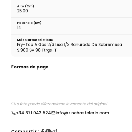
Alto (cm)
25.00
Potencia (Kw)
14
Más Características
Fry-Top A Gas 2/3 Lisa 1/3 Ranurado De Sobremesa
S.900 Sv 98 Ftrgs-T
Formas de pago
La foto puede diferenciarse levemente del original
+34 871 043 524
info@zinehosteleria.com
Compartir :