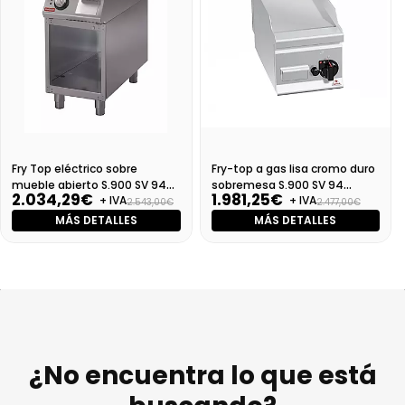
Fry Top eléctrico sobre
Fry-top a gas lisa cromo duro
mueble abierto S.900 SV 94
sobremesa S.900 SV 94
2.034,29€
1.981,25€
+ IVA
+ IVA
FTES
FTGS-CR-T
2.543,00€
2.477,00€
MÁS DETALLES
MÁS DETALLES
¿No encuentra lo que está