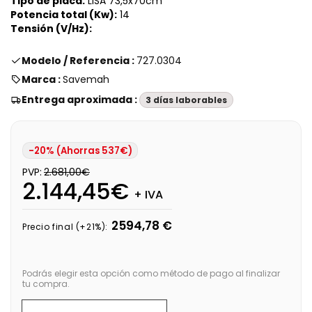
Tipo de placa:
LISA
73,5x70cm
Potencia total (Kw):
14
Tensión (V/Hz):
Modelo / Referencia :
727.0304
Marca :
Savemah
Entrega aproximada :
3 días laborables
-20% (Ahorras 537€)
PVP:
2.681,00€
2.144,45€
+ IVA
2594,78 €
Precio final (+21%):
Podrás elegir esta opción como método de pago al finalizar
tu compra.