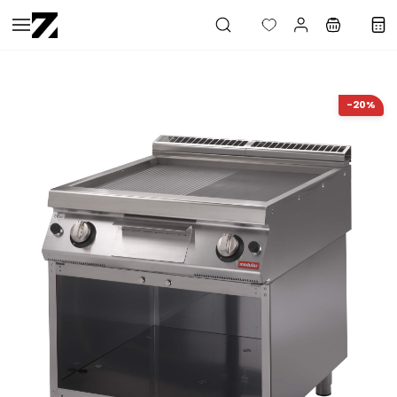
Saltar al
contenido
principal
-20%