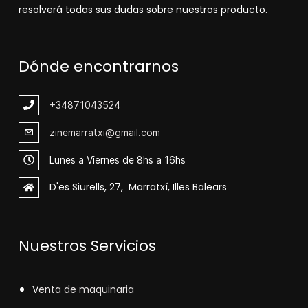
resolverá todas sus dudas sobre nuestros producto.
Dónde encontrarnos
+348
71043524
zinemarratxi@gmail.com
Lunes a Viernes de 8hs a 16hs
D'es Siurells, 27, Marratxí, Illes Balears
Nuestros Servicios
V
enta de maquinaria