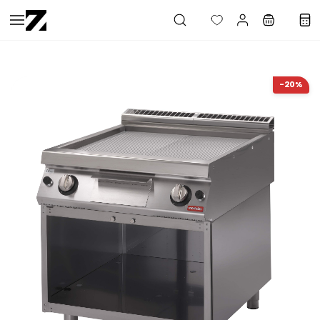
Saltar al
contenido
principal
-20%