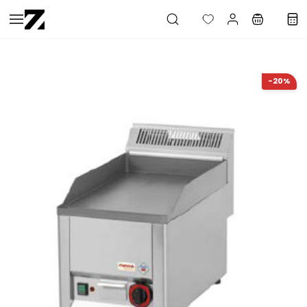
Saltar al
contenido
principal
-20%