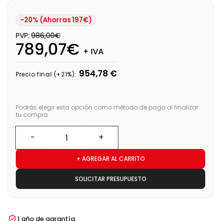
-20% (Ahorras 197€)
PVP:
986,00€
789,07€
+ IVA
954,78 €
Precio final (+21%):
Podrás elegir esta opción como método de pago al finalizar
tu compra.
+ AGREGAR AL CARRITO
SOLICITAR PRESUPUESTO
1 año de garantía