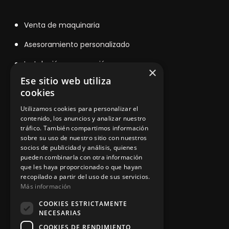
V
enta de maquinaria
Asesoramiento personalizado
Instalación y reparación
×
Ese sitio web utiliza
Contacto
cookies
Utilizamos cookies para personalizar el
contenido, los anuncios y analizar nuestro
Información legal
tráfico. También compartimos información
sobre su uso de nuestro sitio con nuestros
socios de publicidad y análisis, quienes
pueden combinarla con otra información
Política de privacidad
que les haya proporcionado o que hayan
recopilado a partir del uso de sus servicios.
Aviso legal
Más información
COOKIES ESTRICTAMENTE
NECESARIAS
App Zine Hostelería
COOKIES DE RENDIMIENTO