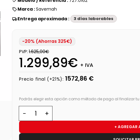
Modelo / Referencia :
727.0162
Marca :
Savemah
Entrega aproximada :
3 días laborables
-20% (Ahorras 325€)
PVP:
1.625,00€
1.299,89€
+ IVA
1572,86 €
Precio final (+21%):
Podrás elegir esta opción como método de pago al finalizar t
+ AGREGAR 
SOLICITAR P