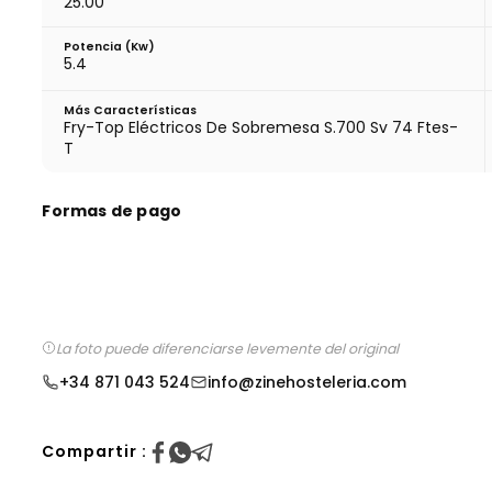
25.00
Potencia (Kw)
5.4
Más Características
Fry-Top Eléctricos De Sobremesa S.700 Sv 74 Ftes-
T
Formas de pago
La foto puede diferenciarse levemente del original
+34 871 043 524
info@zinehosteleria.com
Compartir :