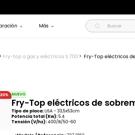
aración
Más
Fry-top a gas y eléctricos S.700
Fry-Top eléctricos d
NUEVO
-20%
Fry-Top eléctricos de sobre
Tipo de placa:
LISA - 33,5x53cm
Potencia total (Kw):
5.4
Tensión (V/hz):
400/III/50-60