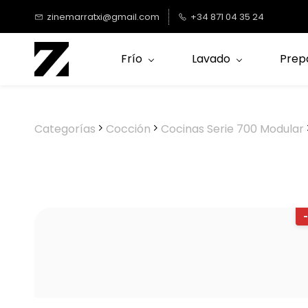
Saltar al
zinemarratxi@gmail.com
+34 871 04 35 24
contenido
principal
Frío
Lavado
Prep
Categorías
Cocción
Cocinas Serie 700 Modular