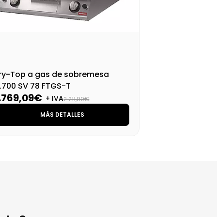
ry-Top a gas de sobremesa
Fry
.700 SV 78 FTGS-T
S.7
1.769,09€
1.
+ IVA
2.211,00€
MÁS DETALLES