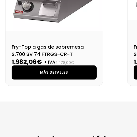
Fry-Top a gas de sobremesa
F
S.700 SV 74 FTRGS-CR-T
S
1.982,06€
+ IVA
2.478,00€
MÁS DETALLES