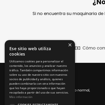
¿No
Si no encuentra su maquinaria de
×
Cómo com
Ese sitio web utiliza
cookies
Utilizamos cookies para personalizar el
contenido, los anuncios y analizar nuestro
tráfico. También compartimos información
sobre su uso de nuestro sitio con nuestros
Garantía 1 año
socios de publicidad y análisis, quienes
pueden combinarla con otra información
que les haya proporcionado o que hayan
Desde la entrega del producto, con uso normal,
recopilado a partir del uso de sus servicios.
adecuado y mantenimiento
Más información
COOKIES ESTRICTAMENTE