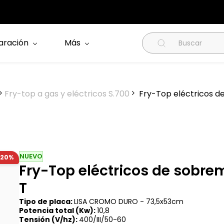
aración
Más
Fry-top a gas y eléctricos S.700
Fry-Top eléctricos d
NUEVO
-20%
Fry-Top eléctricos de sobre
T
Tipo de placa:
LISA CROMO DURO -
73,5x53cm
Potencia total (Kw):
10,8
Tensión (V/hz):
400/III/50-60