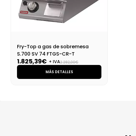
Fry-Top a gas de sobremesa
S.700 SV 74 FTGS-CR-T
1.825,39€
+ IVA
2.282,00€
MÁS DETALLES