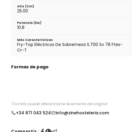
Alto (cm)
25.00
Potencia (Kw)
10.8
Más Características
Fry-Top Eléctricos De Sobremesa S.700 Sv 78 Ftes-
Cr-T
Formas de pago
La foto puede diferenciarse levemente del original
+34 871 043 524
info@zinehosteleria.com
Compartir :