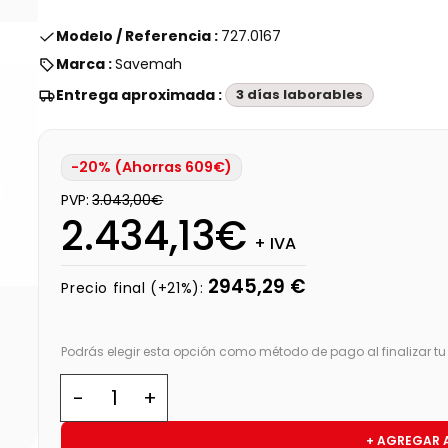
Modelo / Referencia :
727.0167
Marca :
Savemah
Entrega aproximada :
3 días laborables
-20% (Ahorras 609€)
PVP:
3.043,00€
2.434,13€
+ IVA
2945,29 €
Precio final (+21%):
Podrás elegir esta opción como método de pago al finalizar t
+ AGREGAR 