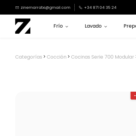
Saltar al
zinemarratxi@gmail.com
+34 871 04 35 24
contenido
principal
Frío
Lavado
Prep
Categorías
Cocción
Cocinas Serie 700 Modular