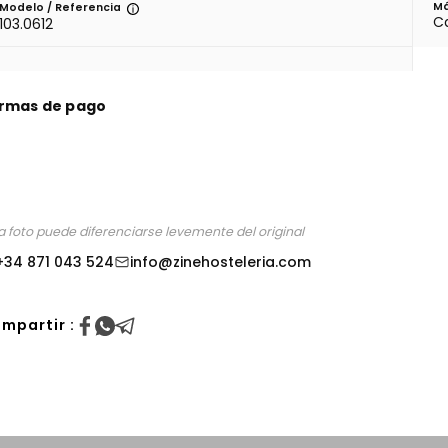
Má
Modelo / Referencia
Ca
103.0612
rmas de pago
a foto puede diferenciarse levemente del original
+34 871 043 524
info@zinehosteleria.com
mpartir :