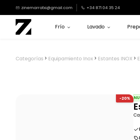
Saltar al
zinemarratxi@gmail.com
+34 871 04 35 24
contenido
principal
Frío
Lavado
Prep
Categorías
Equipamiento Inox
Estantes INOX
E
NU
-20%
E
Ca