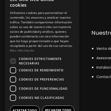
cookies
Utilizamos cookies para personalizar el
contenido, los anuncios y analizar nuestro
tráfico. También compartimos información
sobre su uso de nuestro sitio con nuestros
Dónde encontrarnos
Nuestro
socios de publicidad y análisis, quienes
pueden combinarla con otra información
que les haya proporcionado o que hayan
recopilado a partir del uso de sus servicios.
+348
71043524
V
enta d
Más información
zinemarratxi@gmail.com
Asesora
COOKIES ESTRICTAMENTE
NECESARIAS
Lunes a Viernes de 8hs a 16hs
Instalac
COOKIES DE RENDIMIENTO
D'es Siurells, 27, Marratxí, Illes
Contact
COOKIES DE PREFERENCIAS
Balears
COOKIES DE FUNCIONALIDAD
COOKIES NO CLASIFICADAS
RECHAZAR TODO
ACEPTAR TODO