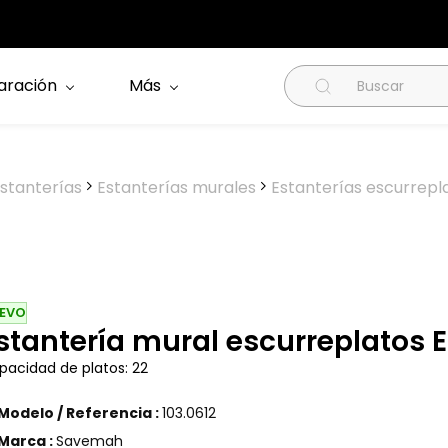
aración
Más
stanterías
Estanterías murales
Estanterías escurrepl
EVO
stantería mural escurreplatos
pacidad de platos: 22
Modelo / Referencia :
103.0612
Marca :
Savemah