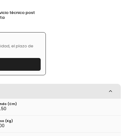
vicio técnico post
nta
idad, el plazo de
ndo (cm)
.50
so (kg)
00