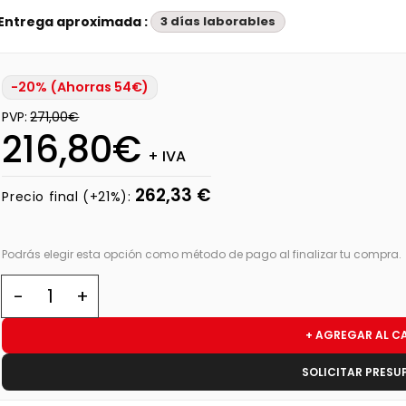
Entrega aproximada :
3 días laborables
-20% (Ahorras 54€)
PVP:
271,00€
216,80€
+ IVA
262,33 €
Precio final (+21%):
Podrás elegir esta opción como método de pago al finalizar tu compra.
+ AGREGAR AL C
SOLICITAR PRESU