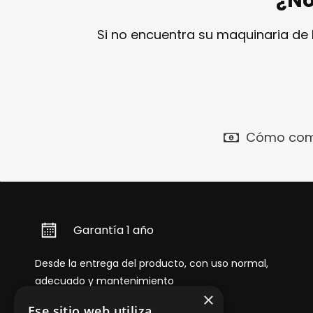
¿No
Si no encuentra su maquinaria de
Cómo com
Garantía 1 año
Desde la entrega del producto, con uso normal,
adecuado y mantenimiento
×
Ese sitio web utiliza